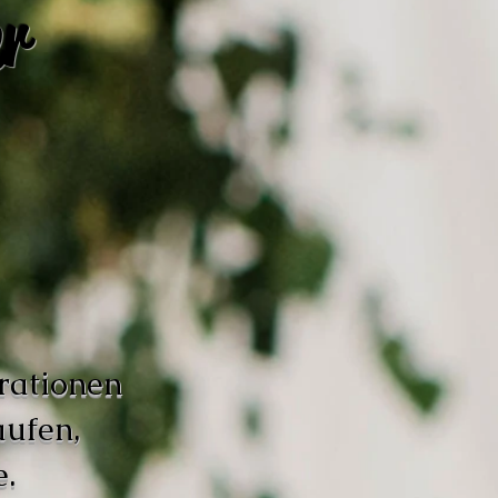
r
rationen
aufen,
.