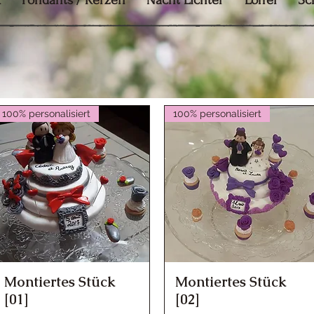
k
Fondants / Kerzen
Nacht Lichter
Löffel
Sc
100% personalisiert
100% personalisiert
Montiertes Stück
Montiertes Stück
Schnellansicht
Schnellansicht
[01]
[02]