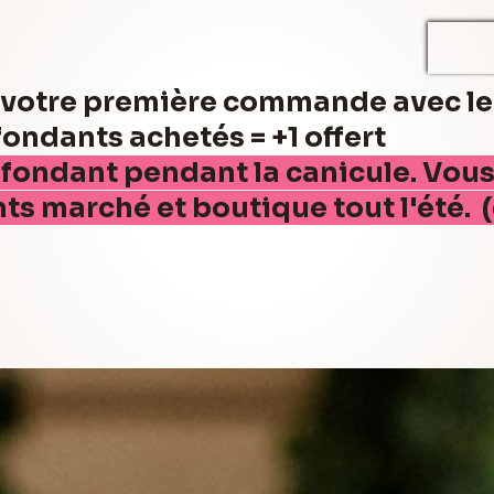
r votre première commande avec l
ndants achetés = +1 offert
 fondant pendant la canicule. Vou
nts marché et boutique tout l'été. 