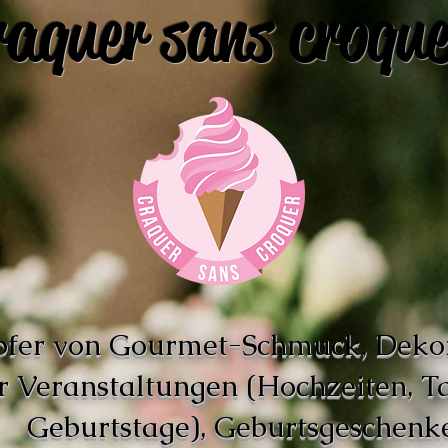
raquer sans croque
pfer von Gourmet-Schmuck, Deko
r Veranstaltungen (Hochzeiten, T
Geburtstage), Geburtsgeschenke