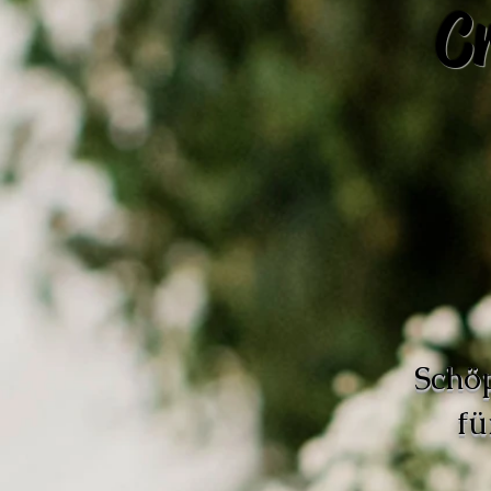
C
Schö
fü