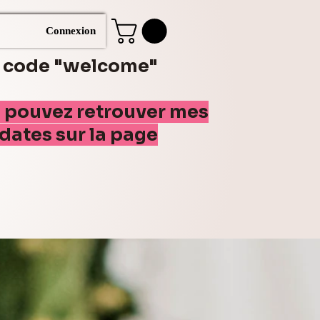
Connexion
e code "welcome"
s pouvez retrouver mes
(dates sur la page