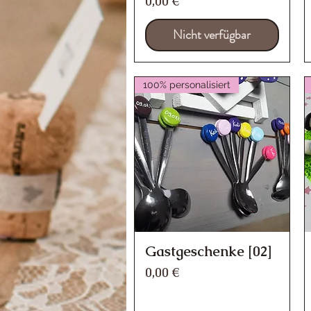
Preis
0,00 €
Nicht verfügbar
100% personalisiert
Gastgeschenke [02]
Schnellansicht
Preis
0,00 €