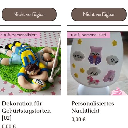
Nicht verfügbar
Nicht verfügbar
100% personalisiert
100% personalisiert
Dekoration für
Personalisiertes
Schnellansicht
Schnellansicht
Geburtstagstorten
Nachtlicht
[02]
Preis
0,00 €
Preis
0,00 €