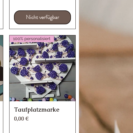
Nicht verfügbar
100% personalisiert
Taufplatzmarke
Schnellansicht
Preis
0,00 €