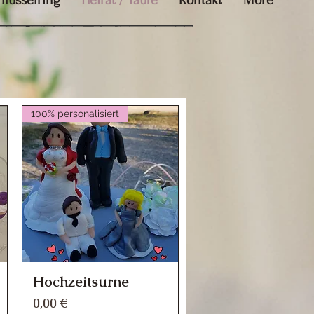
hlüsselring
Heirat / Taufe
Kontakt
More
100% personalisiert
Hochzeitsurne
Schnellansicht
Preis
0,00 €