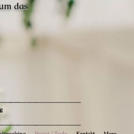
 um das
g