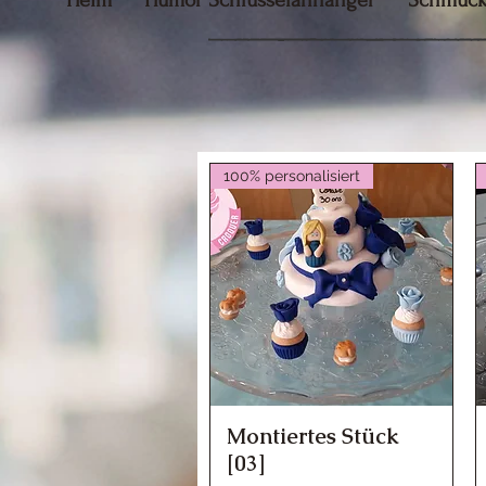
Heim
Humor Schlüsselanhänger
Schmuc
100% personalisiert
Montiertes Stück
Schnellansicht
[03]