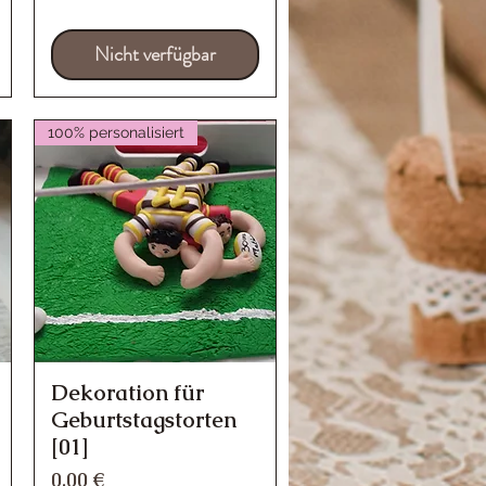
Nicht verfügbar
100% personalisiert
Dekoration für
Schnellansicht
Geburtstagstorten
[01]
Preis
0,00 €