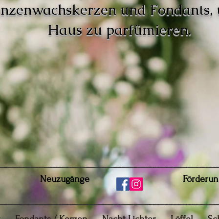
anzenwachskerzen und Fondants,
Haus zu parfümieren.
Neuzugänge
Förderun