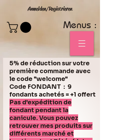
Anmelden/Registrieren
Menus :
5% de réduction sur votre
première commande avec
le code "welcome"
Code FONDANT : 9
fondants achetés = +1 offert
Pas d'expédition de
fondant pendant la
canicule. Vous pouvez
retrouver mes produits sur
différents marché et