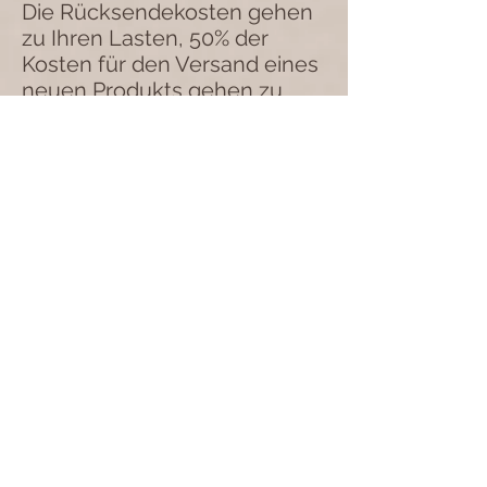
Die Rücksendekosten gehen
zu Ihren Lasten, 50% der
Kosten für den Versand eines
neuen Produkts gehen zu
Ihren Lasten.
Die Bestimmungen dieses
Artikels hindern Sie nicht
daran, von dem in Artikel 6
vorgesehenen
Widerrufsrecht zu profitieren.
Artikel 10 - Haftung
Die angebotenen Produkte
entsprechen der geltenden
französischen Gesetzgebung.
Die Verantwortung der Firma
Craquer sans croquer kann
nicht übernommen werden,
wenn die Gesetzgebung des