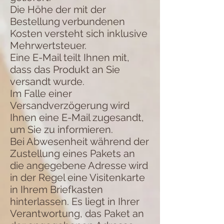
Die Höhe der mit der
Bestellung verbundenen
Kosten versteht sich inklusive
Mehrwertsteuer.
Eine E-Mail teilt Ihnen mit,
dass das Produkt an Sie
versandt wurde.
Im Falle einer
Versandverzögerung wird
Ihnen eine E-Mail zugesandt,
um Sie zu informieren.
Bei Abwesenheit während der
Zustellung eines Pakets an
die angegebene Adresse wird
in der Regel eine Visitenkarte
in Ihrem Briefkasten
hinterlassen. Es liegt in Ihrer
Verantwortung, das Paket an