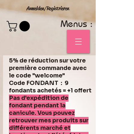
Anmelden/Registrieren
Menus :
5% de réduction sur votre
première commande avec
le code "welcome"
Code FONDANT : 9
fondants achetés = +1 offert
Pas d'expédition de
fondant pendant la
canicule. Vous pouvez
retrouver mes produits sur
différents marché et