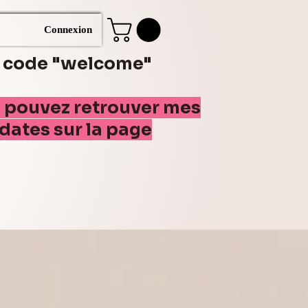
Connexion
e code "welcome"
s pouvez retrouver mes
(dates sur la page