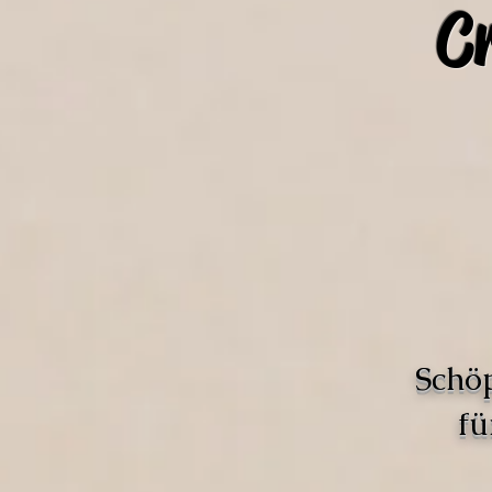
C
Schö
fü