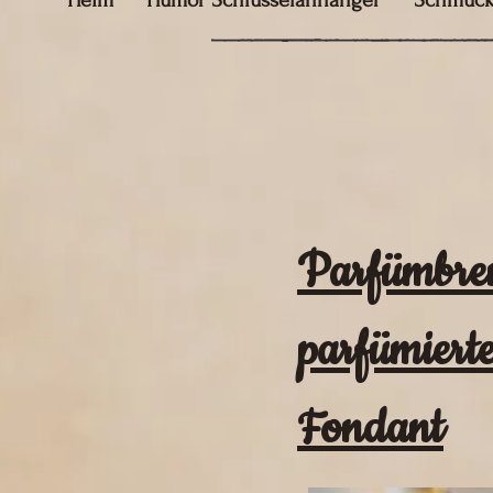
Heim
Humor Schlüsselanhänger
Schmuc
Parfümbren
parfümiert
Fondant