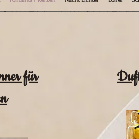
k
Fondants / Kerzen
Nacht Lichter
Löffel
Sc
ner für
Duf
en