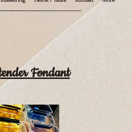
hlüsselring
Heirat / Taufe
Kontakt
More
tender Fondant