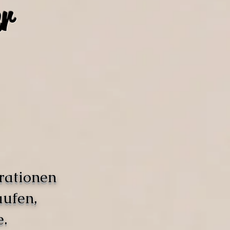
r
rationen
aufen,
.