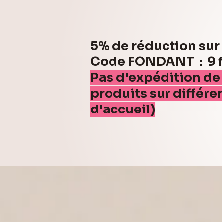
5% de réduction su
Code FONDANT : 9 fo
Pas d'expédition de
produits sur différe
d'accueil)