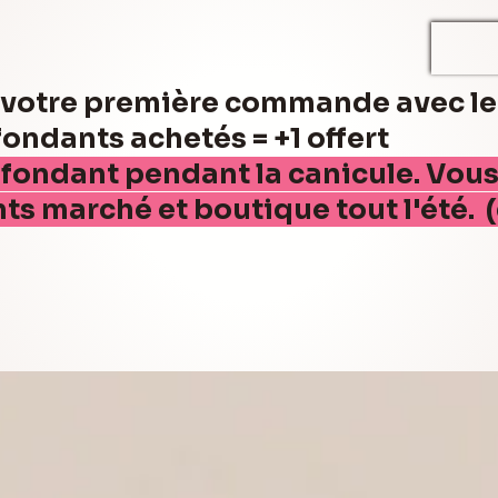
r votre première commande avec l
ndants achetés = +1 offert
 fondant pendant la canicule. Vou
nts marché et boutique tout l'été. 