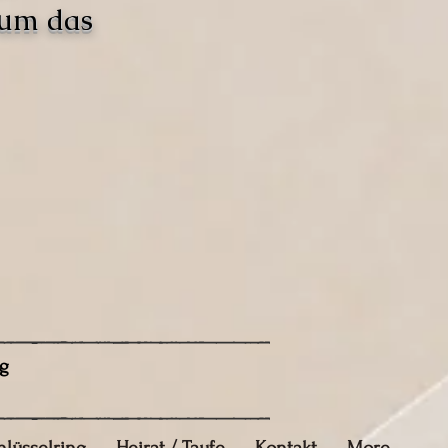
 um das
g