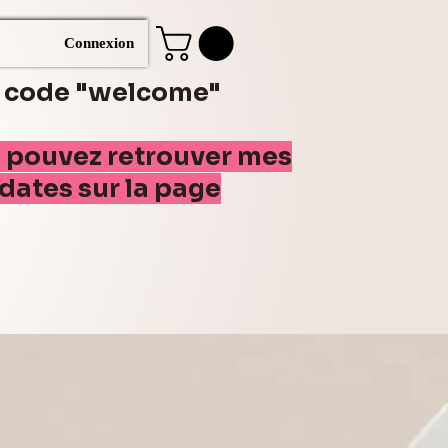
Connexion
e code "welcome"
s pouvez retrouver mes
(dates sur la page