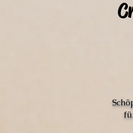
C
Schö
fü