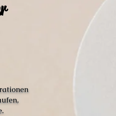
r
rationen
aufen,
.