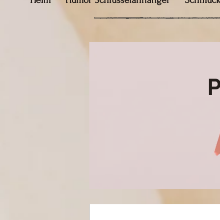
Heim
Humor Schlüsselanhänger
Schmuc
P