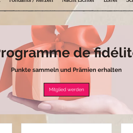
k
Fondants / Kerzen
Nacht Lichter
Löffel
Sc
rogramme de fidéli
Punkte sammeln und Prämien erhalten
Mitglied werden