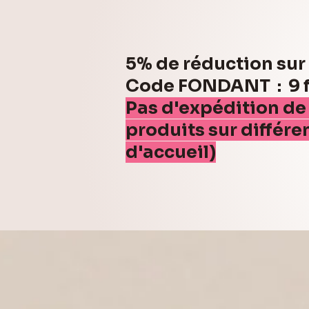
5% de réduction su
Code FONDANT : 9 fo
Pas d'expédition de
produits sur différe
d'accueil)