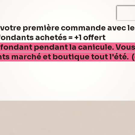
r votre première commande avec l
ndants achetés = +1 offert
 fondant pendant la canicule. Vou
nts marché et boutique tout l'été. 