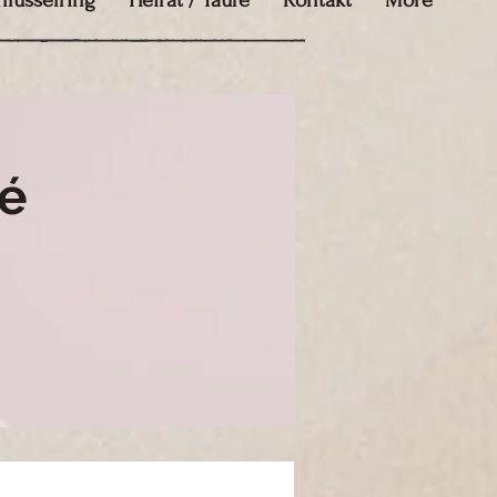
hlüsselring
Heirat / Taufe
Kontakt
More
té