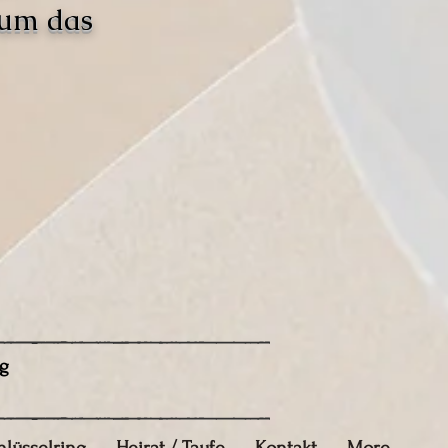
 um das
g