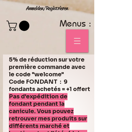
Anmelden/Registrieren
Menus :
5% de réduction sur votre
première commande avec
le code "welcome"
Code FONDANT : 9
fondants achetés = +1 offert
Pas d'expédition de
fondant pendant la
canicule. Vous pouvez
retrouver mes produits sur
différents marché et