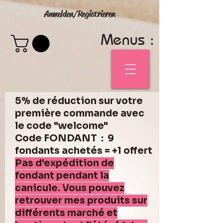
Anmelden/Registrieren
Menus :
5% de réduction sur votre
première commande avec
le code "welcome"
Code FONDANT : 9
fondants achetés = +1 offert
Pas d'expédition de
fondant pendant la
canicule. Vous pouvez
retrouver mes produits sur
différents marché et