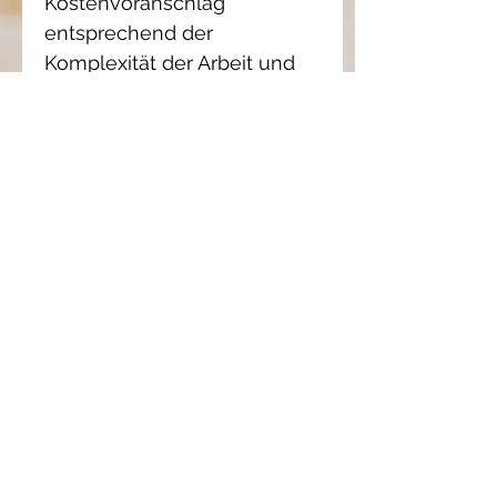
Kostenvoranschlag
entsprechend der
Komplexität der Arbeit und
der Teigmenge.
Wenn Sie ein Angebot
wünschen, teilen Sie mir
bitte mit, was Sie möchten,
zögern Sie nicht, Fotos (z. B.
die Dekoration der
Veranstaltung) usw.
hinzuzufügen, damit ich die
erforderliche Arbeitszeit
einschätzen kann.
Kontakt per E-Mail:
craquersanscroquer@yahoo.
com