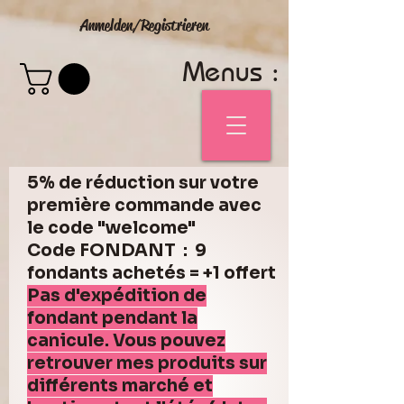
Anmelden/Registrieren
Menus :
5% de réduction sur votre
première commande avec
le code "welcome"
Code FONDANT : 9
fondants achetés = +1 offert
Pas d'expédition de
fondant pendant la
canicule. Vous pouvez
retrouver mes produits sur
différents marché et