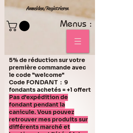
Anmelden/Registrieren
Menus :
5% de réduction sur votre
première commande avec
le code "welcome"
Code FONDANT : 9
fondants achetés = +1 offert
Pas d'expédition de
fondant pendant la
canicule. Vous pouvez
retrouver mes produits sur
différents marché et