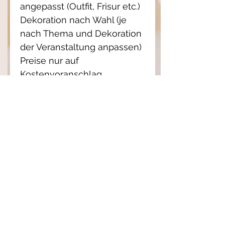
angepasst (Outfit, Frisur etc.)
Dekoration nach Wahl (je
nach Thema und Dekoration
der Veranstaltung anpassen)
Preise nur auf
Kostenvoranschlag
entsprechend der
Komplexität der Arbeit und
der Teigmenge.
Wenn Sie ein Angebot
wünschen, sagen Sie mir
bitte, was Sie wollen, zögern
Sie nicht, die Fotos der
Outfits, Frisuren des
Brautpaares hinzuzufügen,
damit ich die benötigte