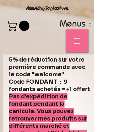
Anmelden/Registrieren
Menus :
5% de réduction sur votre
première commande avec
le code "welcome"
Code FONDANT : 9
fondants achetés = +1 offert
Pas d'expédition de
fondant pendant la
canicule. Vous pouvez
retrouver mes produits sur
différents marché et