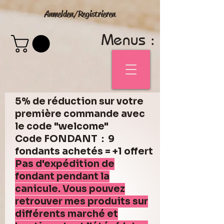
Anmelden/Registrieren
Menus :
5% de réduction sur votre
première commande avec
le code "welcome"
Code FONDANT : 9
fondants achetés = +1 offert
Pas d'expédition de
fondant pendant la
canicule. Vous pouvez
retrouver mes produits sur
différents marché et