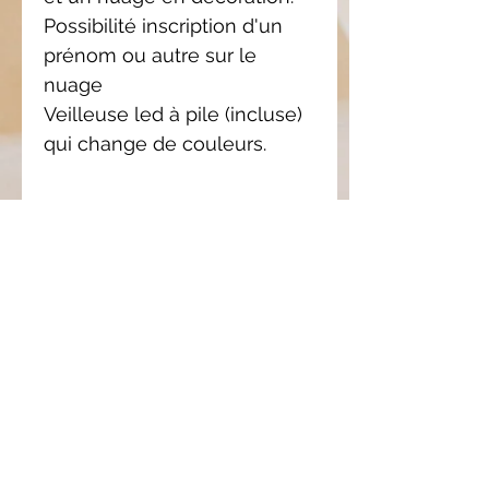
Possibilité inscription d'un
prénom ou autre sur le
nuage
Veilleuse led à pile (incluse)
qui change de couleurs.
Pièce
unique
Il se peut que le modèle
Composition
reçu soit légèrement
différent que celui en
/ Entretien
photo. Chaque pièce est
/ Pile
unique, il n'y a pas deux