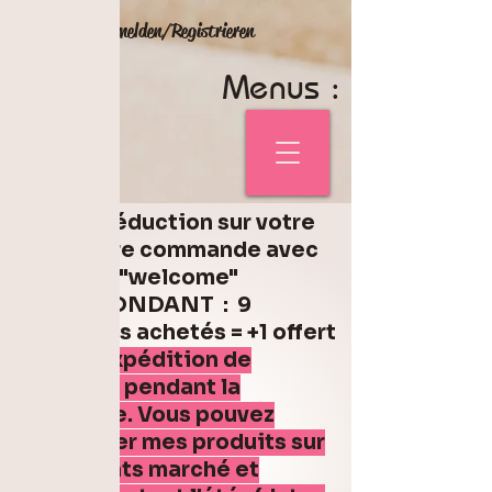
Anmelden/Registrieren
Menus :
5% de réduction sur votre
première commande avec
le code "welcome"
Code FONDANT : 9
fondants achetés = +1 offert
Pas d'expédition de
fondant pendant la
canicule. Vous pouvez
retrouver mes produits sur
différents marché et