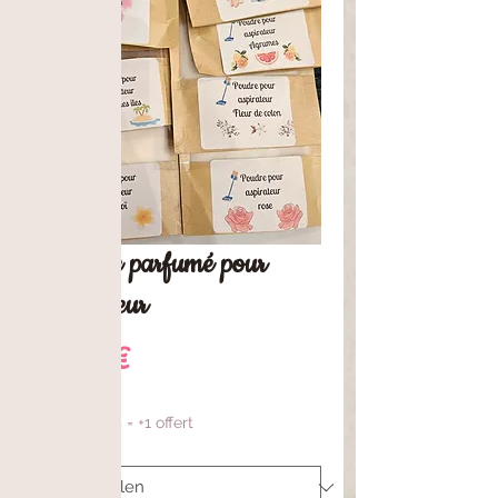
Poudre parfumé pour
aspirateur
Preis
7,00 €
9 fondants = +1 offert
Parfüm
*