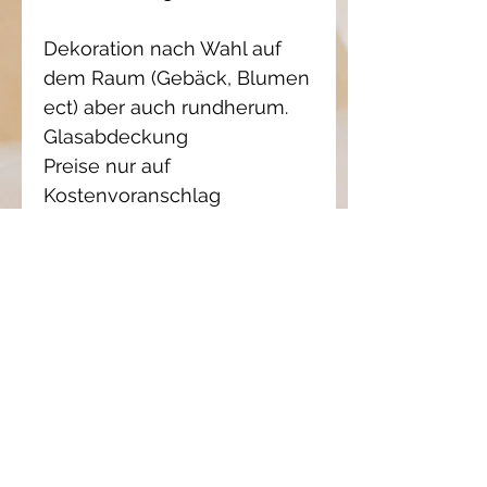
Dekoration nach Wahl auf
dem Raum (Gebäck, Blumen
ect) aber auch rundherum.
Glasabdeckung
Preise nur auf
Kostenvoranschlag
entsprechend der
Komplexität der Arbeit und
der Teigmenge.
Wenn Sie ein Angebot
wünschen, teilen Sie mir
bitte mit, was Sie möchten,
zögern Sie nicht, Fotos (z. B.
die Dekoration der