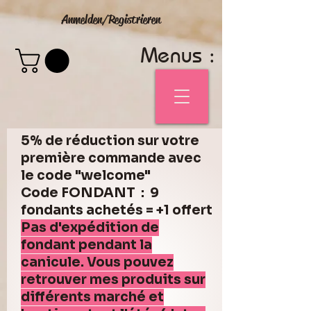
Anmelden/Registrieren
Menus :
5% de réduction sur votre
première commande avec
le code "welcome"
Code FONDANT : 9
fondants achetés = +1 offert
Pas d'expédition de
fondant pendant la
canicule. Vous pouvez
retrouver mes produits sur
différents marché et