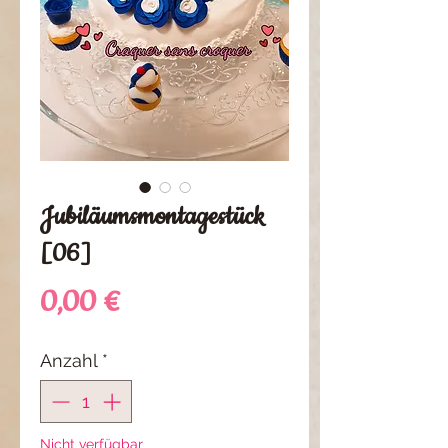
Jubiläumsmontagestück
[06]
Preis
0,00 €
Anzahl
*
Nicht verfügbar