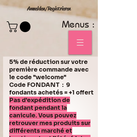
Anmelden/Registrieren
Menus :
5% de réduction sur votre
première commande avec
le code "welcome"
Code FONDANT : 9
fondants achetés = +1 offert
Pas d'expédition de
fondant pendant la
canicule. Vous pouvez
retrouver mes produits sur
différents marché et