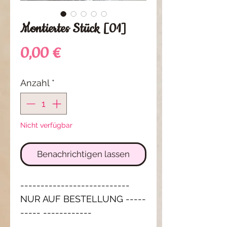
Montiertes Stück [01]
Preis
0,00 €
Anzahl
*
Nicht verfügbar
Benachrichtigen lassen
---------------------------
NUR AUF BESTELLUNG -----
----- ------------