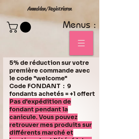
Anmelden/Registrieren
Menus :
5% de réduction sur votre
première commande avec
le code "welcome"
Code FONDANT : 9
fondants achetés = +1 offert
Pas d'expédition de
fondant pendant la
canicule. Vous pouvez
retrouver mes produits sur
différents marché et