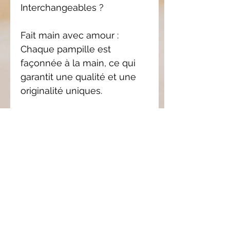
Interchangeables ?
Fait main avec amour :
Chaque pampille est
façonnée à la main, ce qui
garantit une qualité et une
originalité uniques.
Personnalisation : Avec les
pampilles interchangeables,
créez des combinaisons
infinies pour assortir vos
boucles d'oreilles à votre
style.
Confort et légèreté : L’argile
polymère est un matériau