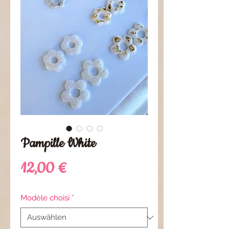
Pampille White
Preis
12,00 €
Modèle choisi
*