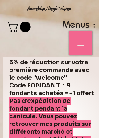
Anmelden/Registrieren
Menus :
5% de réduction sur votre
première commande avec
le code "welcome"
Code FONDANT : 9
fondants achetés = +1 offert
Pas d'expédition de
fondant pendant la
canicule. Vous pouvez
retrouver mes produits sur
différents marché et