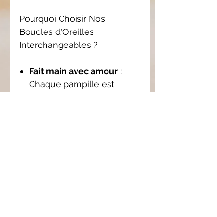
Pourquoi Choisir Nos
Boucles d'Oreilles
Interchangeables ?
Fait main avec amour
:
Chaque pampille est
façonnée à la main, ce qui
garantit une qualité et une
originalité uniques.
Personnalisation
: Avec les
pampilles
interchangeables, créez
des combinaisons infinies
pour assortir vos boucles
d'oreilles à votre style.
Confort et légèreté
: