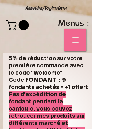
Anmelden/Registrieren
Menus :
5% de réduction sur votre
première commande avec
le code "welcome"
Code FONDANT : 9
fondants achetés = +1 offert
Pas d'expédition de
fondant pendant la
canicule. Vous pouvez
retrouver mes produits sur
différents marché et