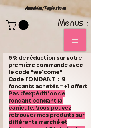
Anmelden/Registrieren
Menus :
5% de réduction sur votre
première commande avec
le code "welcome"
Code FONDANT : 9
fondants achetés = +1 offert
Pas d'expédition de
fondant pendant la
canicule. Vous pouvez
retrouver mes produits sur
différents marché et