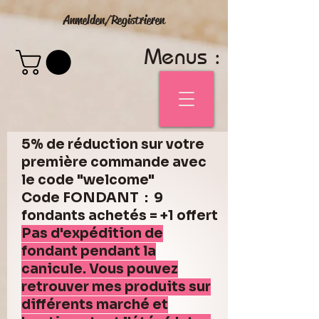
Anmelden/Registrieren
Menus :
5% de réduction sur votre
première commande avec
le code "welcome"
Code FONDANT : 9
fondants achetés = +1 offert
Pas d'expédition de
fondant pendant la
canicule. Vous pouvez
retrouver mes produits sur
différents marché et