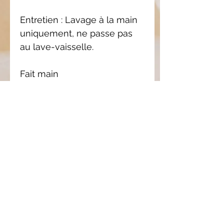
Entretien : Lavage à la main
uniquement, ne passe pas
au lave-vaisselle.
Fait main
Chaque pièce est unique ❤
Pièce
unique
Il se peut que le modèle
Composition
reçu soit légèrement
différent que celui en