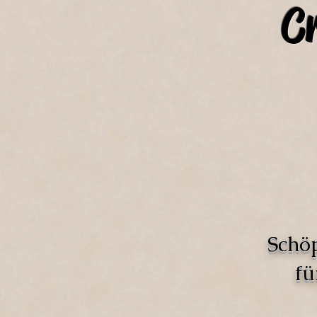
C
Schö
fü