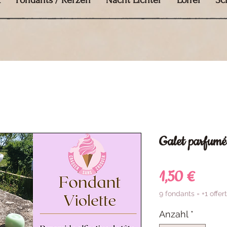
k
Fondants / Kerzen
Nacht Lichter
Löffel
Sc
Galet parfumé 
Preis
1,50 €
9 fondants = +1 offert
Anzahl
*