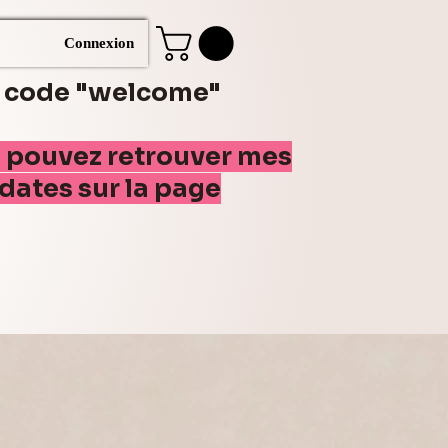
Connexion
e code "welcome"
s pouvez retrouver mes
(dates sur la page