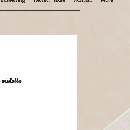
hlüsselring
Heirat / Taufe
Kontakt
More
violette