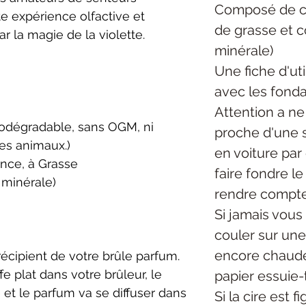
Composé de ci
te expérience olfactive et
de grasse et 
r la magie de la violette.
minérale)
Une fiche d'uti
avec les fonda
Attention a ne
biodégradable, sans OGM, ni
proche d'une s
les animaux.)
en voiture par
ance, à Grasse
faire fondre l
 minérale)
rendre compte
Si jamais vous 
couler sur une 
encore chaude
 récipient de votre brûle parfum.
 plat dans votre brûleur, le
papier essuie-
 et le parfum va se diffuser dans
Si la cire est f