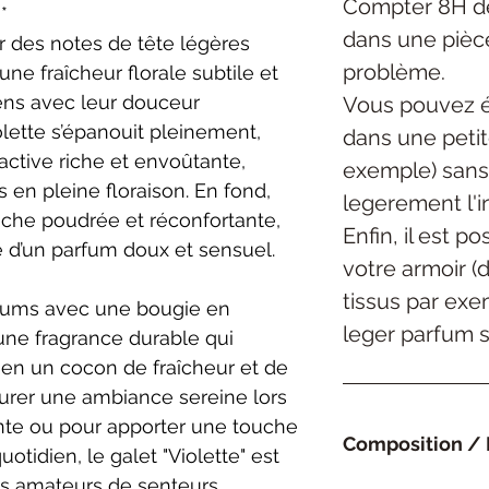
Compter 8H de
l**
dans une pièc
 des notes de tête légères
problème.
une fraîcheur florale subtile et
sens avec leur douceur
Vous pouvez é
iolette s’épanouit pleinement,
dans une petite
active riche et envoûtante,
exemple) sans
is en pleine floraison. En fond,
legerement l'in
ouche poudrée et réconfortante,
Enfin, il est p
 d’un parfum doux et sensuel.
votre armoir (
tissus par exe
arfums avec une bougie en
leger parfum su
 une fragrance durable qui
r en un cocon de fraîcheur et de
aurer une ambiance sereine lors
te ou pour apporter une touche
Composition / 
uotidien, le galet "Violette" est
es amateurs de senteurs