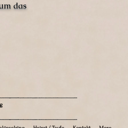
 um das
g