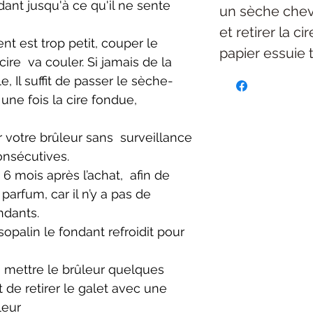
ndant jusqu'à ce qu'il ne sente
un sèche chev
et retirer la c
ient est trop petit,
couper le
papier essuie 
 cire
va couler. Si jamais de la
, Il suffit de passer le sèche-
une fois la cire fondue,
r votre brûleur sans s
urveillance
onsécutives.
e 6 mois après l’achat,
afin de
 parfum, car
il n’y a pas de
ndants.
opalin le fondant refroidit pour
 mettre le brûleur
quelques
 de retirer le galet avec une
leur