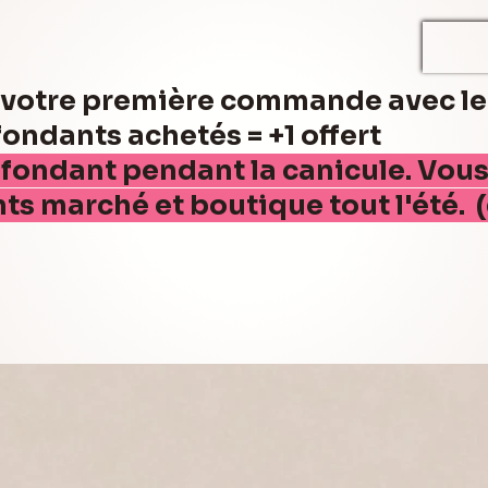
r votre première commande avec l
ndants achetés = +1 offert
 fondant pendant la canicule. Vou
nts marché et boutique tout l'été. 