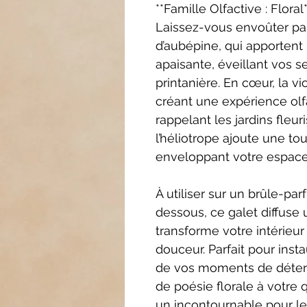
**Famille Olfactive : Flora
Laissez-vous envoûter par
d’aubépine, qui apportent 
apaisante, éveillant vos 
printanière. En cœur, la v
créant une expérience olf
rappelant les jardins fleur
l’héliotrope ajoute une t
enveloppant votre espace
À utiliser sur un brûle-p
dessous, ce galet diffuse
transforme votre intérieu
douceur. Parfait pour inst
de vos moments de déten
de poésie florale à votre q
un incontournable pour l