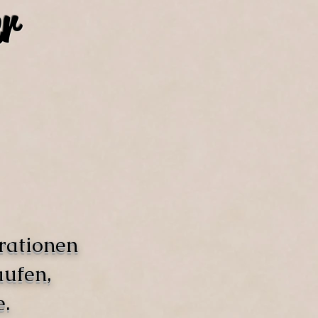
r
rationen
aufen,
.