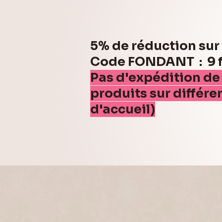
5% de réduction su
Code FONDANT : 9 fo
Pas d'expédition de
produits sur différe
d'accueil)