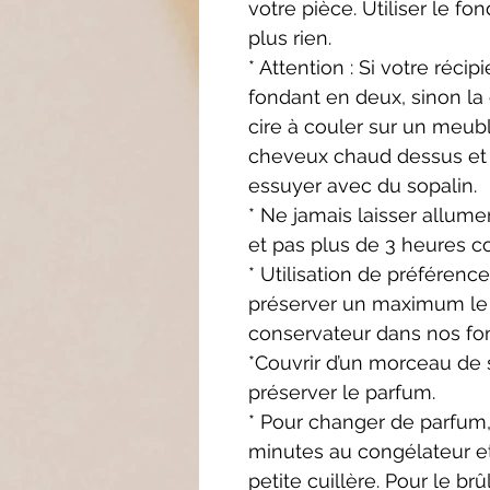
votre pièce. Utiliser le fo
plus rien.
* Attention : Si votre récip
fondant en deux, sinon la
cire à couler sur
un meuble
cheveux
chaud dessus et 
essuyer
avec du sopalin.
* Ne jamais laisser allume
et pas plus de 3 heures c
* Utilisation de préférenc
préserver un maximum le
conservateur dans nos fo
*Couvrir d’un morceau de s
préserver le parfum.
* Pour changer de parfum,
minutes au congélateur et
petite cuillère. Pour le brû