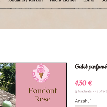
k
Fondants / Kerzen
Nacht Lichter
Löffel
Sc
Galet parfumé
Preis
1,50 €
9 fondants = +1 offert
Anzahl
*