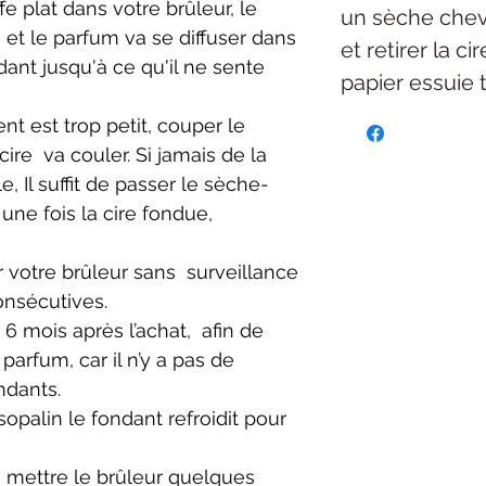
 plat dans votre brûleur, le
un sèche chev
 et le parfum va se diffuser dans
et retirer la c
ndant jusqu'à ce qu'il ne sente
papier essuie 
ient est trop petit,
couper le
 cire
va couler. Si jamais de la
, Il suffit de passer le sèche-
une fois la cire fondue,
r votre brûleur sans s
urveillance
onsécutives.
e 6 mois après l’achat,
afin de
 parfum, car
il n’y a pas de
ndants.
opalin le fondant refroidit pour
 mettre le brûleur
quelques