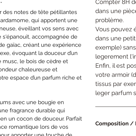
Compter 8H de
l**
dans une pièc
 des notes de tête pétillantes
problème.
 cardamome, qui apportent une
mineuse, éveillant vos sens avec
Vous pouvez é
ose s'épanouit, accompagnée de
dans une petite
 de gaïac, créant une expérience
exemple) sans
plexe, évoquant la douceur d’un
legerement l'in
le musc, le bois de cèdre et
Enfin, il est p
fondeur chaleureuse et
votre armoir (
tre espace d’un parfum riche et
tissus par exe
leger parfum su
arfums avec une bougie en
 une fragrance durable qui
 en un cocon de douceur. Parfait
Composition / 
nce romantique lors de vos
our apporter une touche de