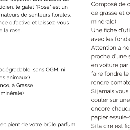
Composé de ci
idien, le galet "Rose" est un
de grasse et 
mateurs de senteurs florales.
minérale)
ce olfactive et laissez-vous
Une fiche d'uti
e la rose.
avec les fonda
Attention a ne
proche d'une s
en voiture par
biodégradable, sans OGM, ni
faire fondre l
les animaux.)
rendre compte
ance, à Grasse
Si jamais vous 
 minérale)
couler sur une 
encore chaude
papier essuie-
 récipient de votre brûle parfum.
Si la cire est f