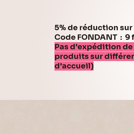
5% de réduction su
Code FONDANT : 9 fo
Pas d'expédition de
produits sur différe
d'accueil)