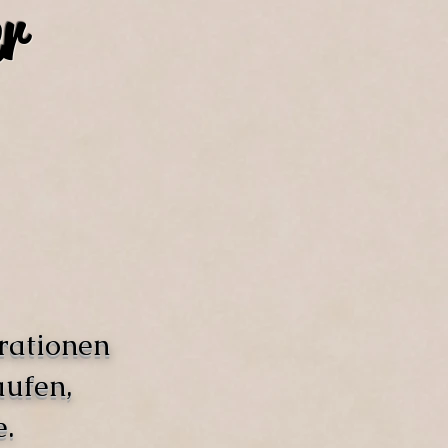
r
rationen
aufen,
.