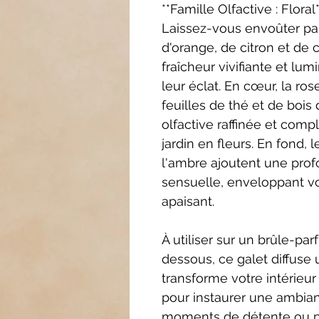
**Famille Olfactive : Flora
Laissez-vous envoûter par
d'orange, de citron et de
fraîcheur vivifiante et lu
leur éclat. En cœur, la r
feuilles de thé et de bois
olfactive raffinée et com
jardin en fleurs. En fond, 
l'ambre ajoutent une pro
sensuelle, enveloppant vo
apaisant.
À utiliser sur un brûle-p
dessous, ce galet diffuse
transforme votre intérieur
pour instaurer une ambia
moments de détente ou p