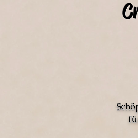
C
Schö
fü