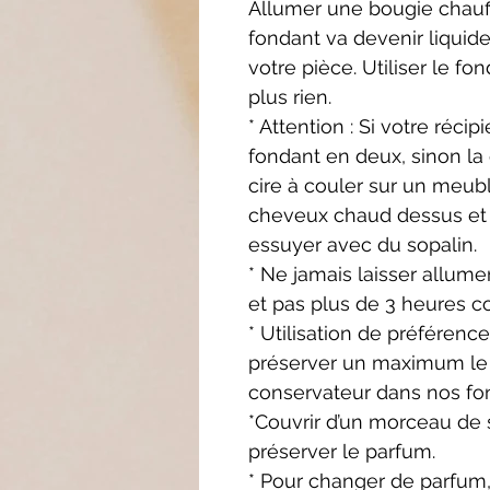
Allumer une bougie chauffe
fondant va devenir liquide
votre pièce. Utiliser le fo
plus rien.
* Attention : Si votre récip
fondant en deux, sinon la
cire à couler sur
un meuble
cheveux
chaud dessus et 
essuyer
avec du sopalin.
* Ne jamais laisser allume
et pas plus de 3 heures c
* Utilisation de préférenc
préserver un maximum le
conservateur dans nos fo
*Couvrir d’un morceau de s
préserver le parfum.
* Pour changer de parfum,