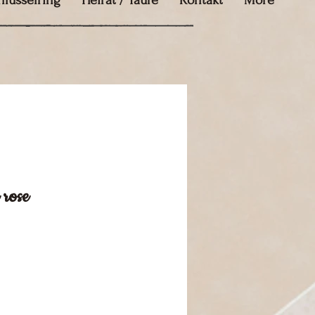
hlüsselring
Heirat / Taufe
Kontakt
More
 rose