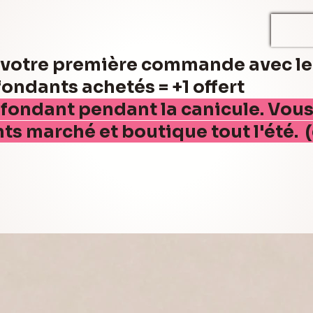
r votre première commande avec l
ndants achetés = +1 offert
 fondant pendant la canicule. Vou
nts marché et boutique tout l'été. 