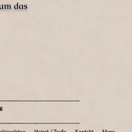
 um das
g