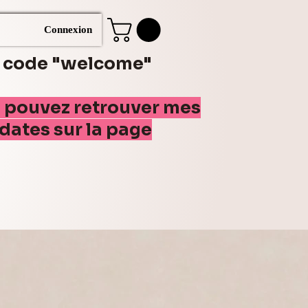
Connexion
e code "welcome"
s pouvez retrouver mes
(dates sur la page