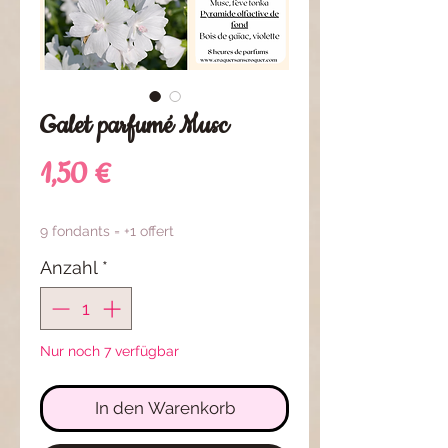
Galet parfumé Musc
Preis
1,50 €
9 fondants = +1 offert
Anzahl
*
Nur noch 7 verfügbar
In den Warenkorb