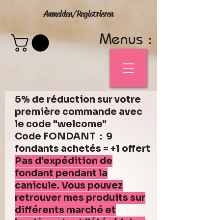
Anmelden/Registrieren
Menus :
5% de réduction sur votre
première commande avec
le code "welcome"
Code FONDANT : 9
fondants achetés = +1 offert
Pas d'expédition de
fondant pendant la
canicule. Vous pouvez
retrouver mes produits sur
différents marché et