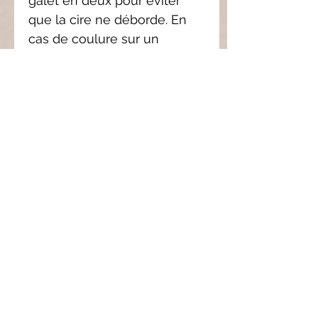
galet en deux pour éviter
que la cire ne déborde. En
cas de coulure sur un
meuble, utilisez un sèche-
cheveux à chaleur douce
pour fondre la cire, puis
essuyez avec du sopalin.
3.
Sécurité :
Ne laissez jamais
votre brûleur allumé sans
surveillance, et limitez son
utilisation à un maximum de
3 heures consécutives.
4.
Conservation :
Pour
préserver l’intensité du
parfum, il est conseillé