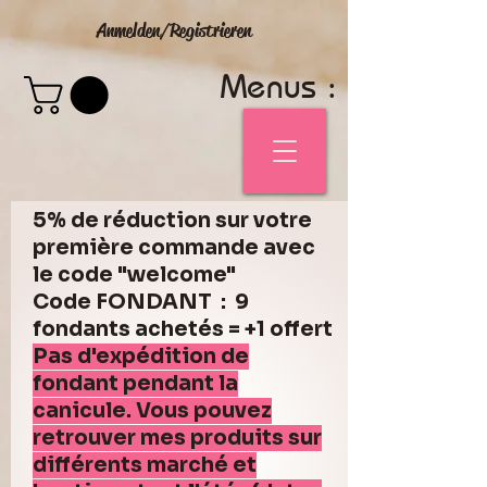
Anmelden/Registrieren
Menus :
5% de réduction sur votre
première commande avec
le code "welcome"
Code FONDANT : 9
fondants achetés = +1 offert
Pas d'expédition de
fondant pendant la
canicule. Vous pouvez
retrouver mes produits sur
différents marché et