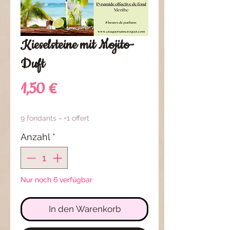
Kieselsteine mit Mojito-
Duft
Preis
1,50 €
9 fondants = +1 offert
Anzahl
*
Nur noch 6 verfügbar
In den Warenkorb