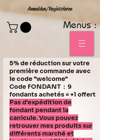
Anmelden/Registrieren
Menus :
5% de réduction sur votre
première commande avec
le code "welcome"
Code FONDANT : 9
fondants achetés = +1 offert
Pas d'expédition de
fondant pendant la
canicule. Vous pouvez
retrouver mes produits sur
différents marché et