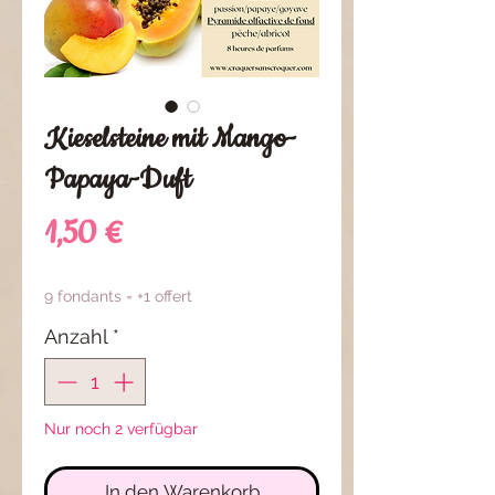
Kieselsteine mit Mango-
Papaya-Duft
Preis
1,50 €
9 fondants = +1 offert
Anzahl
*
Nur noch 2 verfügbar
In den Warenkorb