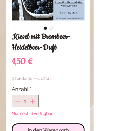
Kiesel mit Brombeer-
Heidelbeer-Duft
Preis
1,50 €
9 fondants = +1 offert
Anzahl
*
Nur noch 6 verfügbar
In den Warenkorb