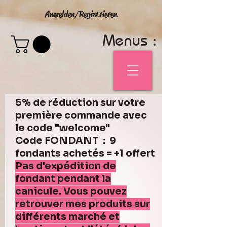
Anmelden/Registrieren
Menus :
5% de réduction sur votre
première commande avec
le code "welcome"
Code FONDANT : 9
fondants achetés = +1 offert
Pas d'expédition de
fondant pendant la
canicule. Vous pouvez
retrouver mes produits sur
différents marché et