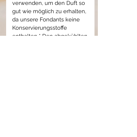
verwenden, um den Duft so 
gut wie möglich zu erhalten, 
da unsere Fondants keine 
Konservierungsstoffe 
enthalten * Den abgekühlten 
Fondant mit einem Stück 
Papiertuch abdecken um 
den Duft zu bewahren. * Um 
den Geschmack zu ändern, 
stellen Sie den Brenner für 
einige Minuten in den 
Gefrierschrank und 
entfernen Sie dann den 
Fondant mit einem Teelöffel. 
Für den elektrischen Brenner 
einige Minuten erhitzen, um 
den Fondant zu lösen. * 