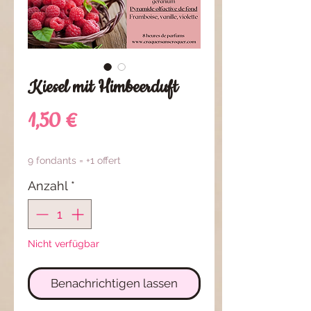
Kiesel mit Himbeerduft
Preis
1,50 €
9 fondants = +1 offert
Anzahl
*
Nicht verfügbar
Benachrichtigen lassen