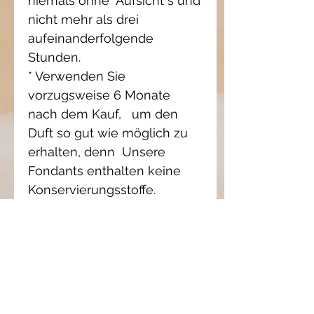
niemals ohne
Aufsicht
s
und
nicht mehr als drei
aufeinanderfolgende
Stunden.
* Verwenden Sie
vorzugsweise 6 Monate
nach dem Kauf,
um den
Duft so gut wie möglich zu
erhalten, denn
Unsere
Fondants enthalten keine
Konservierungsstoffe.
* Decken Sie den
abgekühlten Fondant mit
einem Stück Papiertuch ab,
um den Duft zu erhalten.
* Um den Geschmack zu
ändern, stellen Sie den