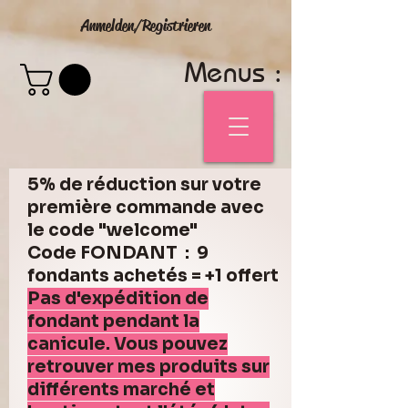
Anmelden/Registrieren
Menus :
5% de réduction sur votre
première commande avec
le code "welcome"
Code FONDANT : 9
fondants achetés = +1 offert
Pas d'expédition de
fondant pendant la
canicule. Vous pouvez
retrouver mes produits sur
différents marché et