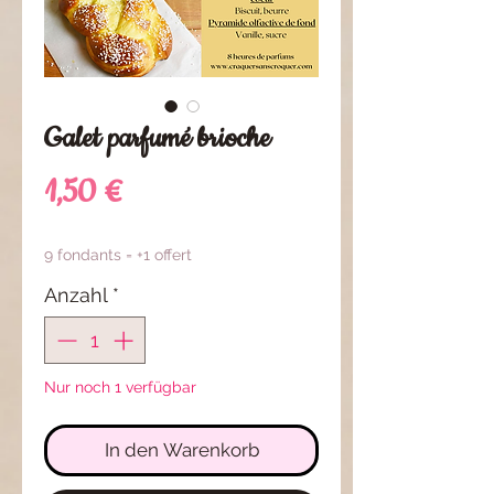
Galet parfumé brioche
Preis
1,50 €
9 fondants = +1 offert
Anzahl
*
Nur noch 1 verfügbar
In den Warenkorb