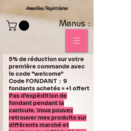
Anmelden/Registrieren
Menus :
5% de réduction sur votre
première commande avec
le code "welcome"
Code FONDANT : 9
fondants achetés = +1 offert
Pas d'expédition de
fondant pendant la
canicule. Vous pouvez
retrouver mes produits sur
différents marché et