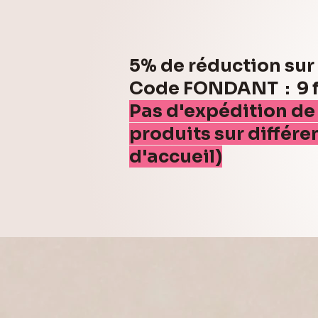
5% de réduction su
Code FONDANT : 9 fo
Pas d'expédition de
produits sur différe
d'accueil)