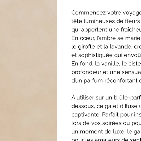
Commencez votre voyage 
tête lumineuses de fleurs 
qui apportent une fraîcheu
En cœur, l’ambre se marie
le girofle et la lavande,
et sophistiquée qui envoû
En fond, la vanille, le cis
profondeur et une sensua
d’un parfum réconfortant e
À utiliser sur un brûle-p
dessous, ce galet diffuse
captivante. Parfait pour i
lors de vos soirées ou po
un moment de luxe, le gal
pour les amateurs de sen