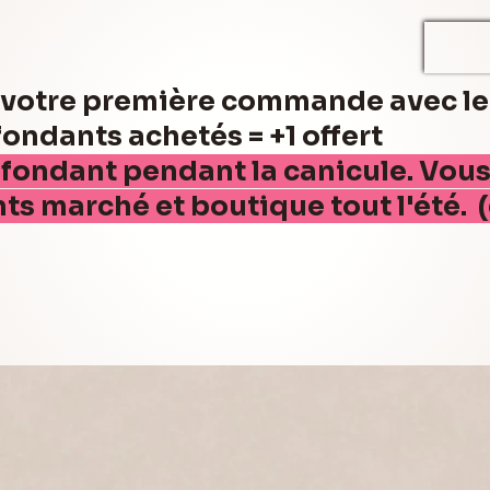
r votre première commande avec l
ndants achetés = +1 offert
 fondant pendant la canicule. Vou
nts marché et boutique tout l'été. 