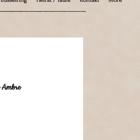
hlüsselring
Heirat / Taufe
Kontakt
More
é Ambre