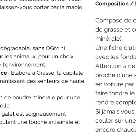
Composition / 
 laissez-vous porter par la magie
Composé de ci
de grasse et 
minérale)
Une fiche d'uti
odégradable, sans OGM ni
avec les fonda
ur les animaux, pour un choix
e l'environnement.
Attention a ne
nce
: Élaboré à Grasse, la capitale
proche d'une s
rantissant des senteurs de haute
en voiture par
faire fondre l
on de poudre minérale pour une
rendre compte
elle.
Si jamais vous 
 galet est soigneusement
couler sur une 
joutant une touche artisanale et
encore chaude