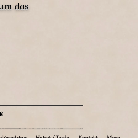
 um das
g