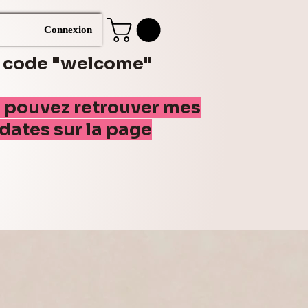
Connexion
e code "welcome"
s pouvez retrouver mes
(dates sur la page