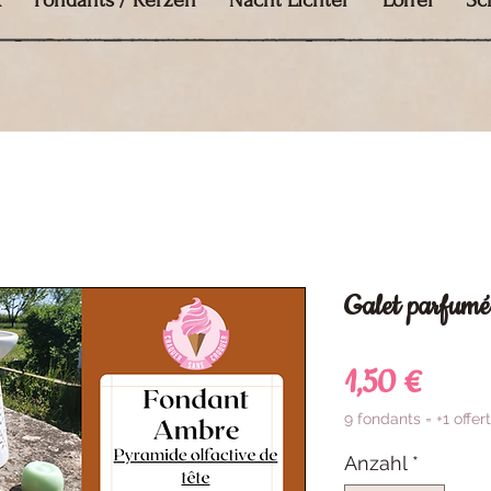
k
Fondants / Kerzen
Nacht Lichter
Löffel
Sc
Galet parfum
Preis
1,50 €
9 fondants = +1 offert
Anzahl
*