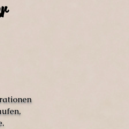
r
rationen
aufen,
.