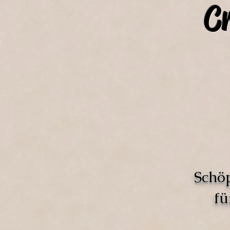
C
Schö
fü