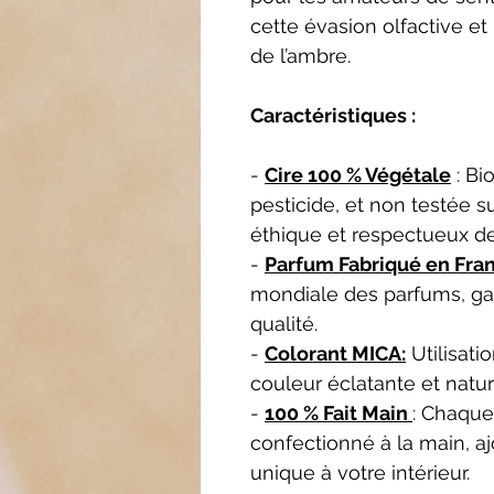
cette évasion olfactive et
de l’ambre.
Caractéristiques :
-
Cire 100 % Végétale
: Bi
pesticide, et non testée s
éthique et respectueux d
-
Parfum Fabriqué en Fra
mondiale des parfums, ga
qualité.
-
Colorant MICA:
Utilisati
couleur éclatante et natur
-
100 % Fait Main
: Chaque
confectionné à la main, a
unique à votre intérieur.