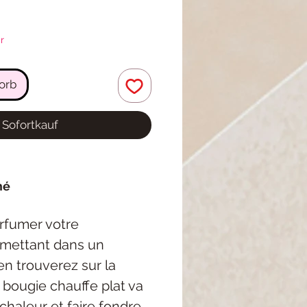
r
orb
Sofortkauf
mé
arfumer votre
e mettant dans un
en trouverez sur la
la bougie chauffe plat va
chaleur et faire fondre