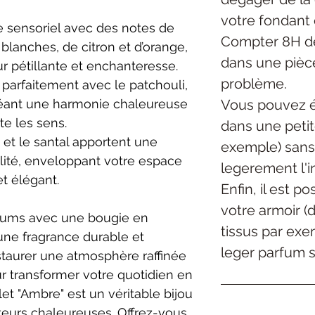
votre fondant 
sensoriel avec des notes de
Compter 8H de
blanches, de citron et d’orange,
dans une pièc
r pétillante et enchanteresse.
problème.
 parfaitement avec le patchouli,
Vous pouvez é
 créant une harmonie chaleureuse
te les sens.
dans une petite
te et le santal apportent une
exemple) sans
lité, enveloppant votre espace
legerement l'in
t élégant.
Enfin, il est p
votre armoir (
arfums avec une bougie en
tissus par exe
 une fragrance durable et
leger parfum su
nstaurer une atmosphère raffinée
ur transformer votre quotidien en
et "Ambre" est un véritable bijou
teurs chaleureuses. Offrez-vous