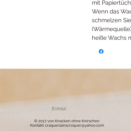
mit Papiertüc
Wenn das Wach
schmelzen Sie
(Wärmequelle)
heiße Wachs m
© Copyright
© 2017 von Knacken ohne Knirschen.
Kontakt:
craquersanscroquer@yahoo.com