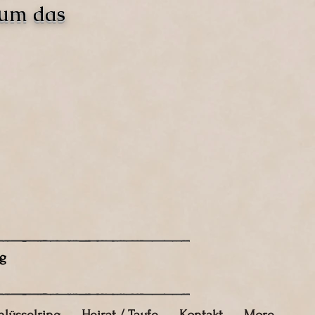
 um das
g