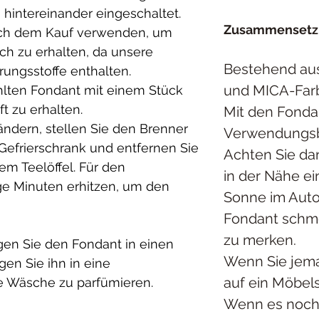
 hintereinander eingeschaltet.
Zusammensetzu
ach dem Kauf verwenden, um
ch zu erhalten, da unsere
Bestehend aus
ungsstoffe enthalten.
und MICA-Farbs
lten Fondant mit einem Stück
t zu erhalten.
Mit den Fondan
dern, stellen Sie den Brenner
Verwendungsb
 Gefrierschrank und entfernen Sie
Achten Sie dar
m Teelöffel. Für den
in der Nähe ei
ge Minuten erhitzen, um den
Sonne im Auto)
Fondant schme
zu merken.
en Sie den Fondant in einen
Wenn Sie jem
gen Sie ihn in eine
auf ein Möbels
e Wäsche zu parfümieren.
Wenn es noch h