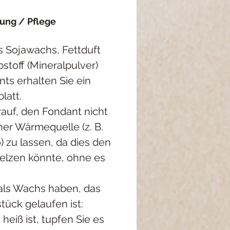
ng / Pflege
 Sojawachs, Fettduft
toff (Mineralpulver)
ts erhalten Sie ein
latt.
auf, den Fondant nicht
ner Wärmequelle (z. B.
 zu lassen, da dies den
lzen könnte, ohne es
als Wachs haben, das
tück gelaufen ist:
eiß ist, tupfen Sie es