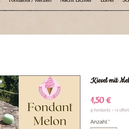
k
Fondants / Kerzen
Nacht Lichter
Löffel
Sc
Kiesel mit Me
Preis
1,50 €
9 fondants = +1 offert
Anzahl
*