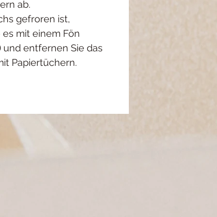
hern ab.
s gefroren ist,
 es mit einem Fön
 und entfernen Sie das
it Papiertüchern.