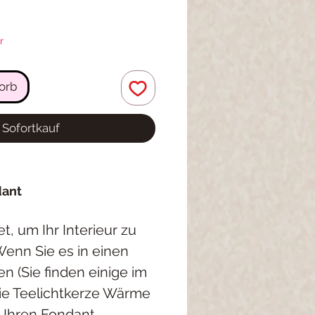
r
orb
Sofortkauf
dant
, um Ihr Interieur zu
enn Sie es in einen
n (Sie finden einige im
 die Teelichtkerze Wärme
d Ihren Fondant