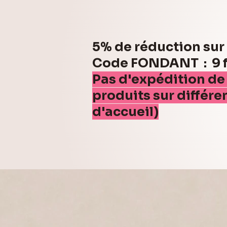
5% de réduction su
Code FONDANT : 9 fo
Pas d'expédition de
produits sur différe
d'accueil)