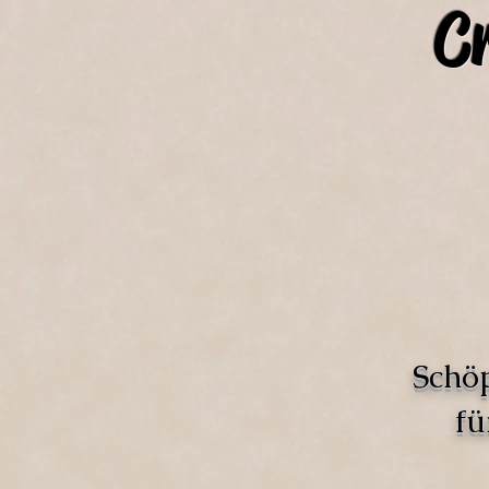
C
Schö
fü