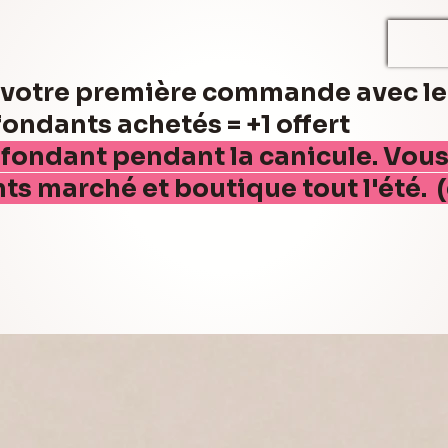
r votre première commande avec l
ndants achetés = +1 offert
 fondant pendant la canicule. Vou
nts marché et boutique tout l'été. 