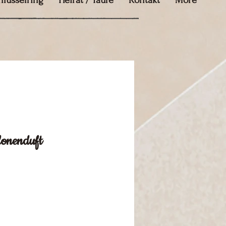
hlüsselring
Heirat / Taufe
Kontakt
More
lonenduft