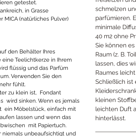
Tieren getestet.
schmelzen un
rankreich, in Grasse
parfümieren. 
er MICA (natürliches Pulver)
minimale Diff
40 m2 ohne P
Sie können es
auf den Behälter Ihres
Raum (z. B. To
eine Teelichtkerze in Ihrem
lassen, dies w
ird flüssig und das Parfüm
Raumes leicht
Raum. Verwenden Sie den
Schließlich ist
mehr fühlt.
Kleiderschrank
er zu klein ist, Fondant
kleinen Stoffb
hs wird sinken. Wenn es jemals
leichten Duft
 ein Möbelstück, einfach mit
laufen lassen und wenn das
hinterlässt.
bwischen mit Papiertuch.
r niemals unbeaufsichtigt und