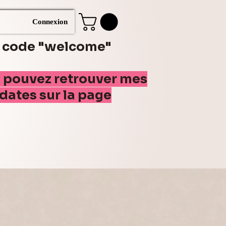
Connexion
e code "welcome"
s pouvez retrouver mes
(dates sur la page