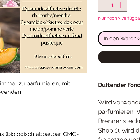
Nur noch 3 verfügba
In den Warenk
immer zu parfümieren, mit
Duftender Fon
rwenden.
Wird verwendet
parfümieren W
Brenner stecke
Shop :)), wird
hs (biologisch abbaubar, GMO-
freisetzen un