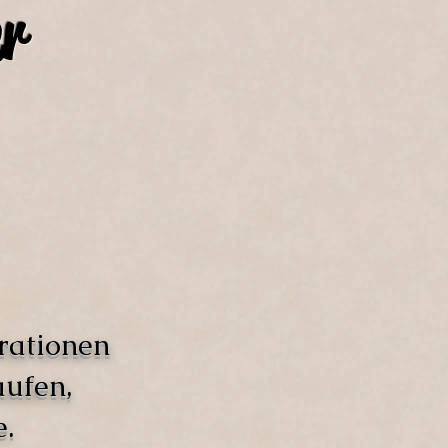
r
rationen
aufen,
.