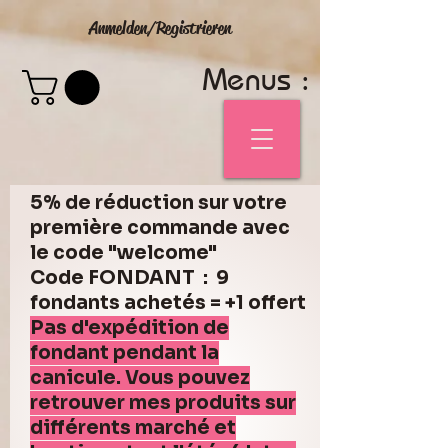
Anmelden/Registrieren
Menus :
5% de réduction sur votre
première commande avec
le code "welcome"
Code FONDANT : 9
fondants achetés = +1 offert
Pas d'expédition de
fondant pendant la
canicule. Vous pouvez
retrouver mes produits sur
différents marché et