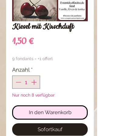
Kiesel mit Kirschduft
Preis
1,50 €
9 fondants = +1 offert
Anzahl
*
Nur noch 8 verfügbar
In den Warenkorb
Sofortkauf