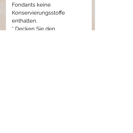
Fondants keine
Konservierungsstoffe
enthalten.
* Decken Sie den
abgekühlten Fondant mit
einem Stück Papiertuch ab,
um den Duft zu erhalten.
* Um den Geschmack zu
ändern, stellen Sie den
Brenner für einige Minuten in
den Gefrierschrank und
entfernen Sie dann den
Fondant mit einem Teelöffel.
Für den elektrischen Brenner
einige Minuten erhitzen, um
den Fondant zu lösen.
* Last : 10 Gramm.