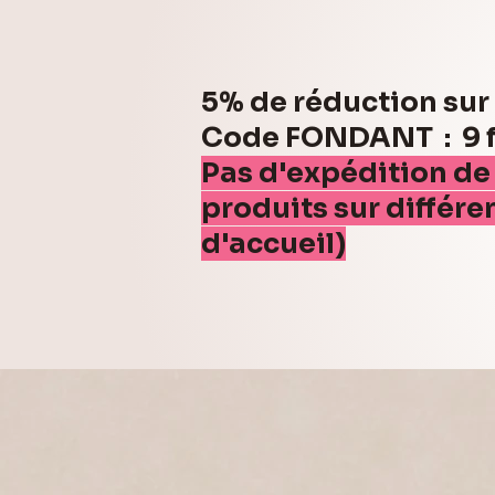
5% de réduction su
Code FONDANT : 9 fo
Pas d'expédition de
produits sur différe
d'accueil)