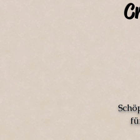
C
Schö
fü