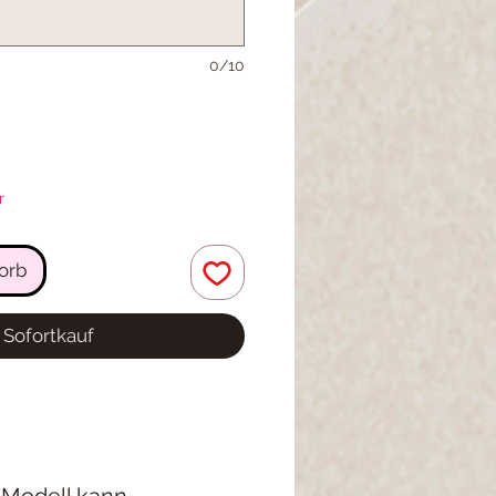
0/10
r
orb
Sofortkauf
 Modell kann