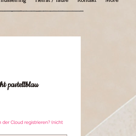
hlüsselring
Heirat / Taufe
Kontakt
More
ht pastellblau
is
der Cloud registrieren? (nicht