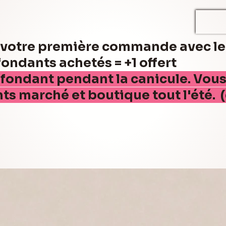
r votre première commande avec l
ndants achetés = +1 offert
 fondant pendant la canicule. Vou
nts marché et boutique tout l'été. 