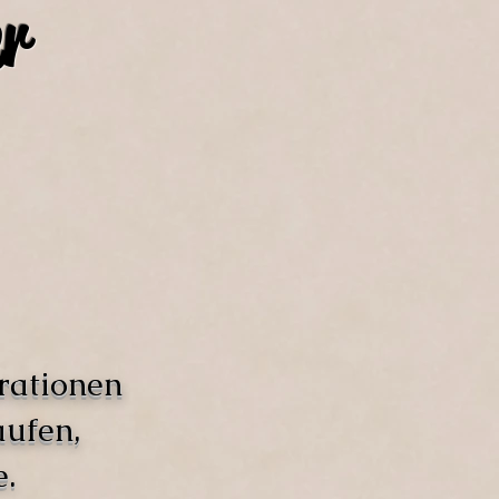
r
rationen
aufen,
.