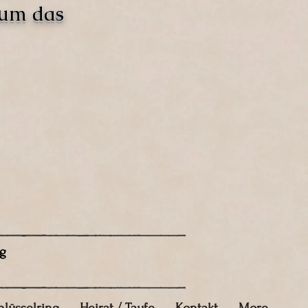
 um das
g