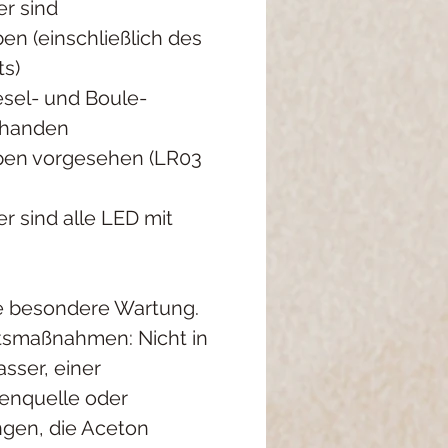
er sind
ben (einschließlich des
s)
iesel- und Boule-
orhanden
pen vorgesehen (LR03
er sind alle LED mit
ne besondere Wartung.
htsmaßnahmen: Nicht in
sser, einer
enquelle oder
ngen, die Aceton