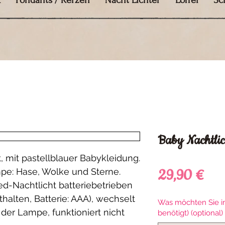
k
Fondants / Kerzen
Nacht Lichter
Löffel
Sc
Baby Nachtlic
 mit pastellblauer Babykleidung. 
Pre
29,90 €
pe: Hase, Wolke und Sterne. 
d-Nachtlicht batteriebetrieben 
halten, Batterie: AAA), wechselt 
Was möchten Sie in 
 der Lampe, funktioniert nicht 
benötigt) (optional)