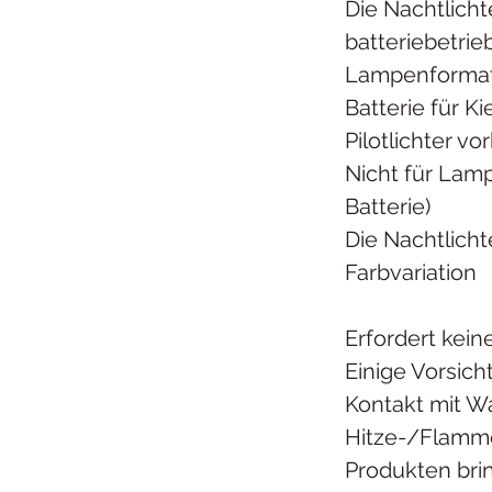
Die Nachtlicht
batteriebetrie
Lampenformat
Batterie für K
Pilotlichter v
Nicht für Lam
Batterie)
Die Nachtlicht
Farbvariation
Erfordert kei
Einige Vorsic
Kontakt mit Wa
Hitze-/Flamm
Produkten bri