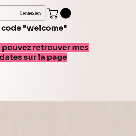
Connexion
e code "welcome"
s pouvez retrouver mes
(dates sur la page