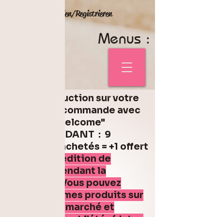
Anmelden/Registrieren
Menus :
5% de réduction sur votre
première commande avec
le code "welcome"
Code FONDANT : 9
fondants achetés = +1 offert
Pas d'expédition de
fondant pendant la
canicule. Vous pouvez
retrouver mes produits sur
différents marché et