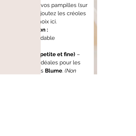
Choisissez vos pampilles (sur
le site) et ajoutez les créoles
de votre choix ici.
Composition :
Acier inoxydable
Taille :
Taille S (petite et fine)
–
Créoles idéales pour les
pampilles
Blume
.
(Non
compatibles avec Blooméa)
Taille M (petite et épaisse)
– Modèle le plus vendu.
Créoles idéales pour les
pampilles
Blume
.
(Non
compatibles avec Blooméa)
Taille L (ovale)
– Créoles