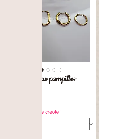
Créoles pour pampilles
Preis
8,00 €
Coloris et taille créole
*
Anzahl
*