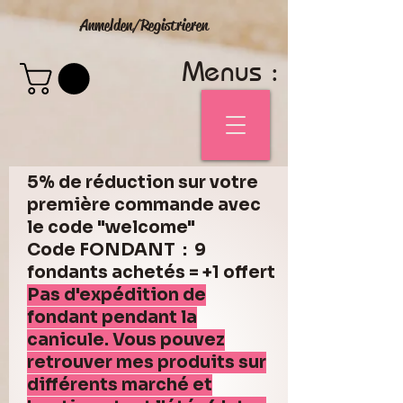
Anmelden/Registrieren
Menus :
5% de réduction sur votre
première commande avec
le code "welcome"
Code FONDANT : 9
fondants achetés = +1 offert
Pas d'expédition de
fondant pendant la
canicule. Vous pouvez
retrouver mes produits sur
différents marché et