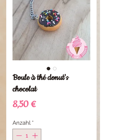
Boule à thé donut's
chocolat
Preis
8,50 €
Anzahl
*