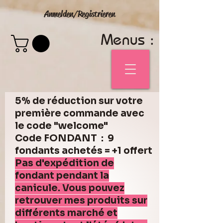
Anmelden/Registrieren
Menus :
5% de réduction sur votre
première commande avec
le code "welcome"
Code FONDANT : 9
fondants achetés = +1 offert
Pas d'expédition de
fondant pendant la
canicule. Vous pouvez
retrouver mes produits sur
différents marché et