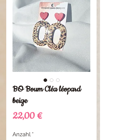
BO Boum Cléa léopard
beige
Preis
22,00 €
Anzahl
*