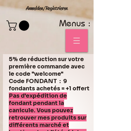
Anmelden/Registrieren
Menus :
5% de réduction sur votre
première commande avec
le code "welcome"
Code FONDANT : 9
fondants achetés = +1 offert
Pas d'expédition de
fondant pendant la
canicule. Vous pouvez
retrouver mes produits sur
différents marché et