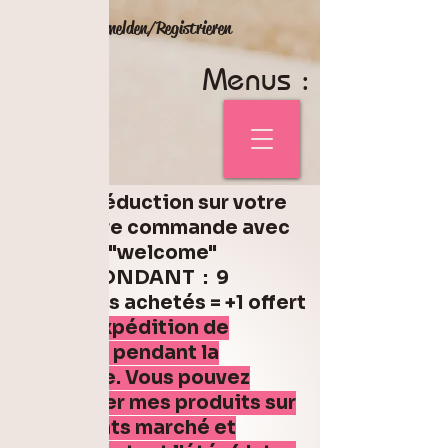
Anmelden/Registrieren
Menus :
5% de réduction sur votre
première commande avec
le code "welcome"
Code FONDANT : 9
fondants achetés = +1 offert
Pas d'expédition de
fondant pendant la
canicule. Vous pouvez
retrouver mes produits sur
différents marché et