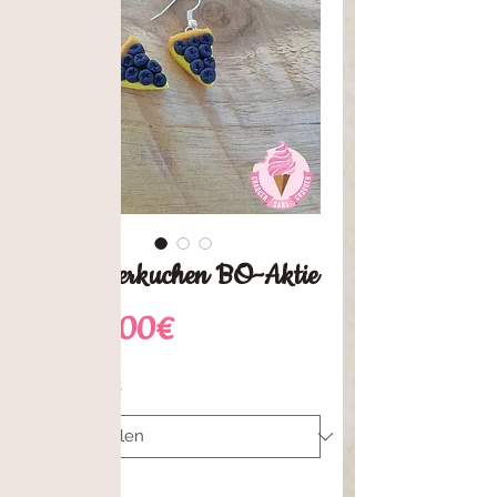
Blaubeerkuchen BO-Aktie
Sale-
ab
10,00€
Preis
Befestigt
*
Anzahl
*