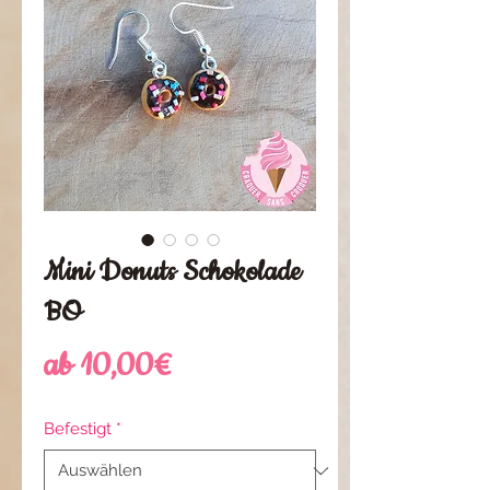
Mini Donuts Schokolade
BO
Sale-
ab
10,00€
Preis
Befestigt
*