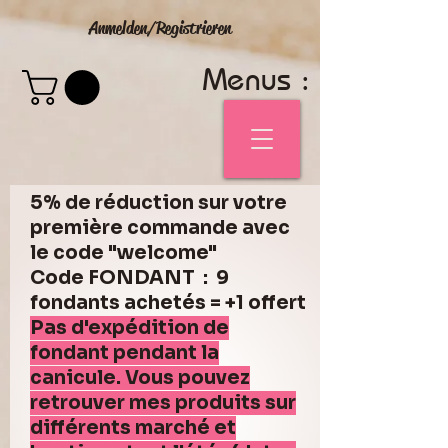
Anmelden/Registrieren
Menus :
5% de réduction sur votre
première commande avec
le code "welcome"
Code FONDANT : 9
fondants achetés = +1 offert
Pas d'expédition de
fondant pendant la
canicule. Vous pouvez
retrouver mes produits sur
différents marché et