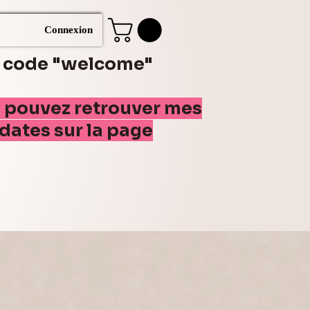
Connexion
e code "welcome"
s pouvez retrouver mes
(dates sur la page