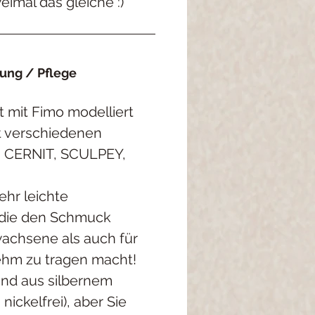
eimal das gleiche :)
ng / Pflege
t mit Fimo modelliert
it verschiedenen
, CERNIT, SCULPEY,
ehr leichte
die den Schmuck
wachsene als auch für
hm zu tragen macht!
ind aus silbernem
, nickelfrei), aber Sie