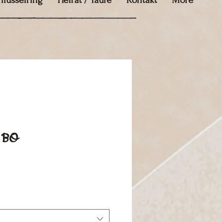
hlüsselring
Heirat / Taufe
Kontakt
More
n BO
ale-
reis