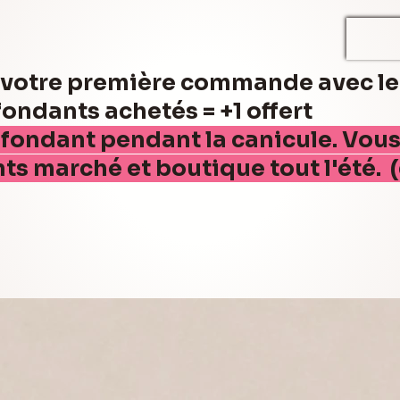
r votre première commande avec l
ndants achetés = +1 offert
 fondant pendant la canicule. Vou
nts marché et boutique tout l'été. 