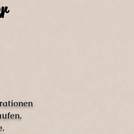
r
rationen
aufen,
.