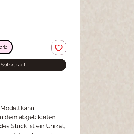
orb
Sofortkauf
 Modell kann
on dem abgebildeten
es Stück ist ein Unikat,