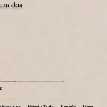
 um das
g