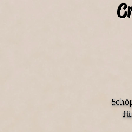
C
Schö
fü