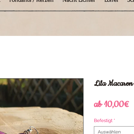
k
Fondants / Kerzen
Nacht Lichter
Löffel
Sc
Lila Macaro
S
ab
10,00€
P
Befestigt
*
Auswählen