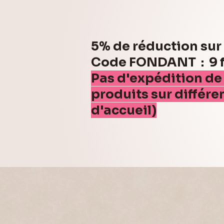
5% de réduction su
Code FONDANT : 9 fo
Pas d'expédition de
produits sur différe
d'accueil)