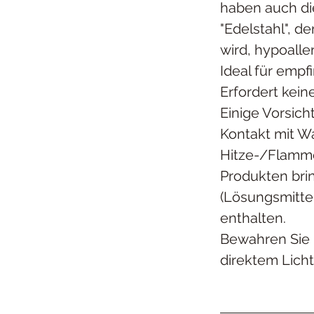
haben auch di
"Edelstahl", d
wird, hypoall
Ideal für empf
Erfordert kei
Einige Vorsic
Kontakt mit Wa
Hitze-/Flamm
Produkten bri
(Lösungsmittel
enthalten.
Bewahren Sie 
direktem Licht