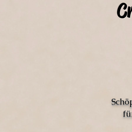
C
Schö
fü