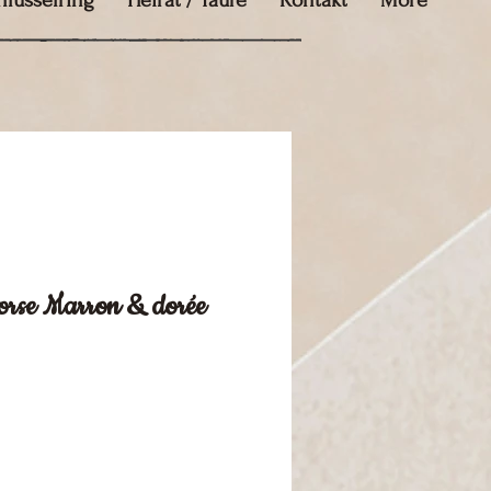
hlüsselring
Heirat / Taufe
Kontakt
More
rse Marron & dorée
is