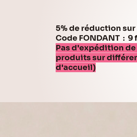
5% de réduction su
Code FONDANT : 9 fo
Pas d'expédition de
produits sur différe
d'accueil)