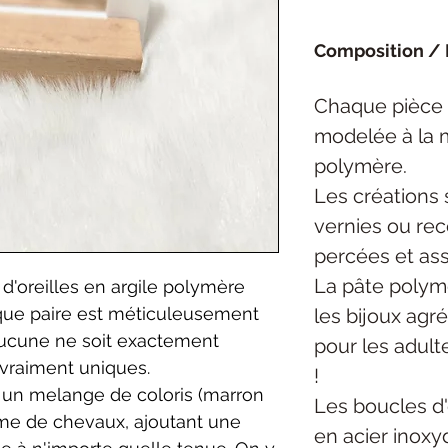
Composition / 
Chaque pièce
modelée à la 
polymère.
Les créations 
vernies ou rec
percées et as
La pâte polymè
d'oreilles en argile polymère
aque paire est méticuleusement
les bijoux agré
aucune ne soit exactement
pour les adult
 vraiment uniques.
!
t un melange de coloris (marron
Les boucles d'
rme de chevaux, ajoutant une
en acier inoxy