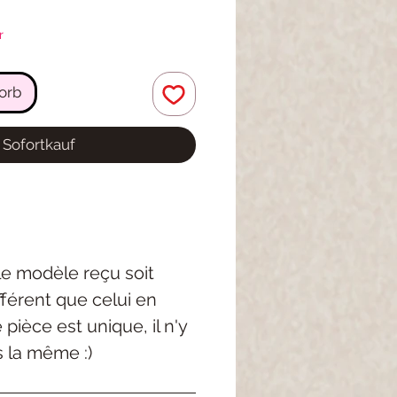
r
orb
Sofortkauf
 le modèle reçu soit
férent que celui en
pièce est unique, il n'y
s la même :)