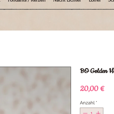
k
Fondants / Kerzen
Nacht Lichter
Löffel
Sc
BO Golden Ho
Pre
20,00 €
Anzahl
*