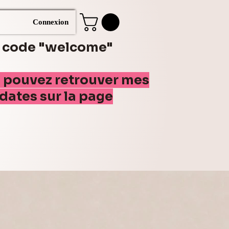
Connexion
e code "welcome"
s pouvez retrouver mes
(dates sur la page