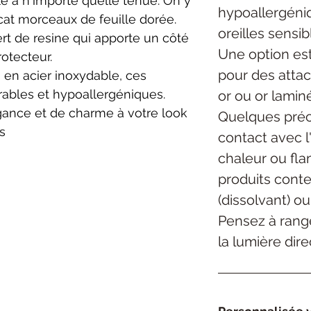
e à n'importe quelle tenue. On y
hypoallergéniq
at morceaux de feuille dorée.
oreilles sensibl
t de resine qui apporte un côté
Une option est
otecteur.
pour des atta
 en acier inoxydable, ces
rables et hypoallergéniques.
or ou or lamin
gance et de charme à votre look
Quelques préca
s
contact avec l
chaleur ou fla
produits cont
(dissolvant) ou
Pensez à range
la lumière dire