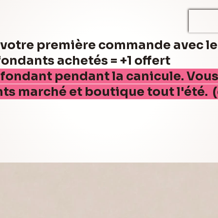
r votre première commande avec l
ndants achetés = +1 offert
 fondant pendant la canicule. Vou
nts marché et boutique tout l'été. 