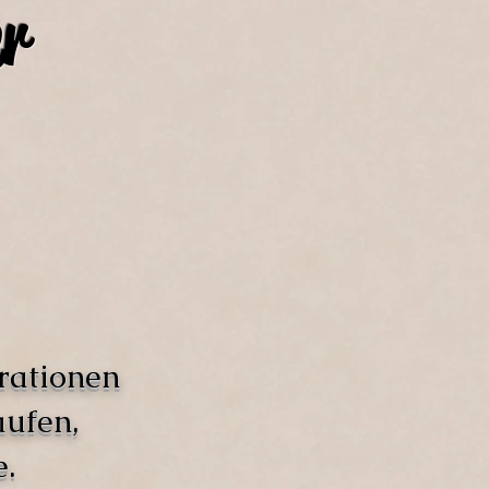
r
rationen
aufen,
.