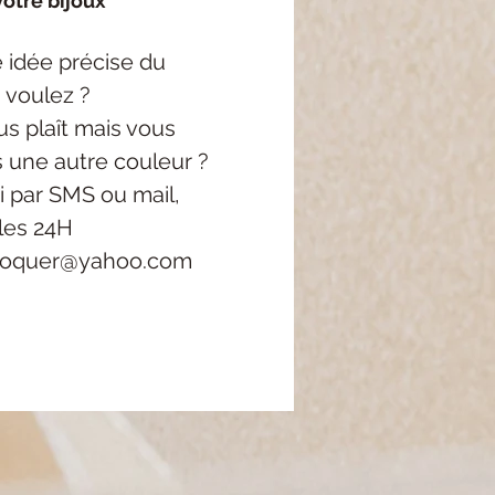
otre bijoux
 idée précise
du
 voulez ?
s plaît mais vous
s une autre couleur ?
i
par SMS ou mail,
les 24H
roquer@yahoo.com