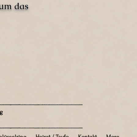
 um das
g