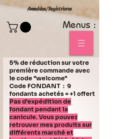
Anmelden/Registrieren
Menus :
5% de réduction sur votre
première commande avec
le code "welcome"
Code FONDANT : 9
fondants achetés = +1 offert
Pas d'expédition de
fondant pendant la
canicule. Vous pouvez
retrouver mes produits sur
différents marché et