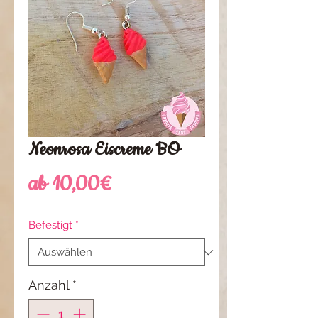
Neonrosa Eiscreme BO
Sale-
ab
10,00€
Preis
Befestigt
*
Anzahl
*