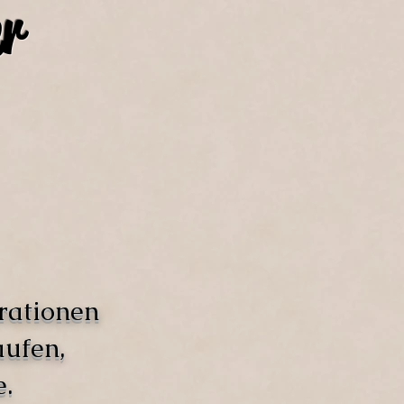
r
rationen
aufen,
.