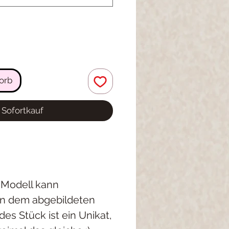
orb
Sofortkauf
 Modell kann
on dem abgebildeten
es Stück ist ein Unikat,