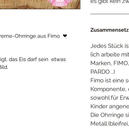
es gibt kein zw
Zusammensetzu
reme-Ohrringe aus Fimo ❤
Jedes Stück is
(ich arbeite m
igt, das Eis darf sein etwas
Marken, FIMO
ild.
PARDO ..)
Fimo ist eine s
Komponente, 
sowohl für Er
Kinder angene
Die Ohrringe s
Metall (bleifrei