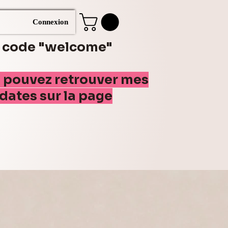
Connexion
e code "welcome"
s pouvez retrouver mes
(dates sur la page