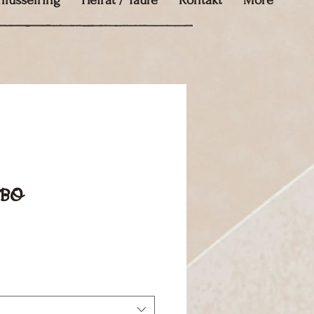
hlüsselring
Heirat / Taufe
Kontakt
More
e BO
ale-
reis