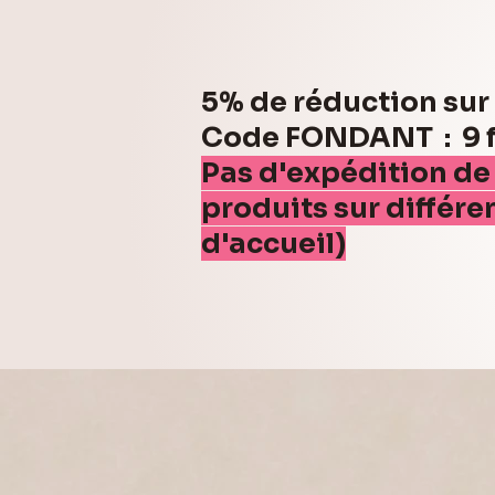
5% de réduction su
Code FONDANT : 9 fo
Pas d'expédition de
produits sur différe
d'accueil)