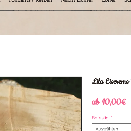
k
Fondants / Kerzen
Nacht Lichter
Löffel
Sc
Lila Eiscrem
S
ab
10,00€
P
Befestigt
*
Auswählen