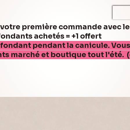
r votre première commande avec l
ndants achetés = +1 offert
 fondant pendant la canicule. Vou
nts marché et boutique tout l'été. 