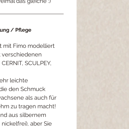
eimal das gleiche :)
ng / Pflege
t mit Fimo modelliert
it verschiedenen
, CERNIT, SCULPEY,
ehr leichte
die den Schmuck
wachsene als auch für
hm zu tragen macht!
ind aus silbernem
, nickelfrei), aber Sie