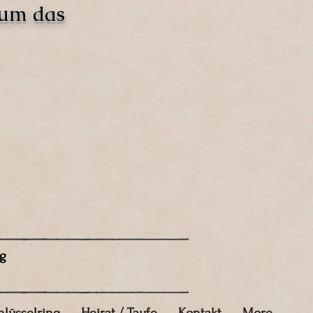
 um das
g