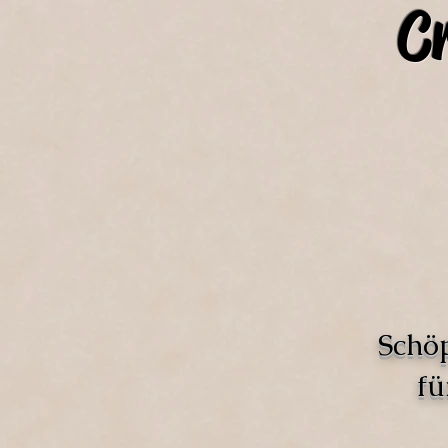
C
Schö
fü