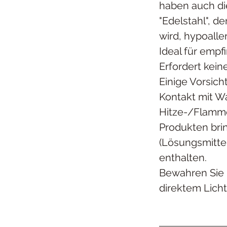
haben auch di
"Edelstahl", d
wird, hypoall
Ideal für empf
Erfordert kei
Einige Vorsic
Kontakt mit Wa
Hitze-/Flamm
Produkten bri
(Lösungsmittel
enthalten.
Bewahren Sie 
direktem Licht