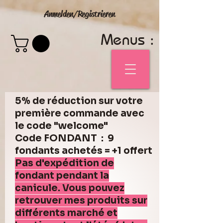
Anmelden/Registrieren
Menus :
5% de réduction sur votre
première commande avec
le code "welcome"
Code FONDANT : 9
fondants achetés = +1 offert
Pas d'expédition de
fondant pendant la
canicule. Vous pouvez
retrouver mes produits sur
différents marché et