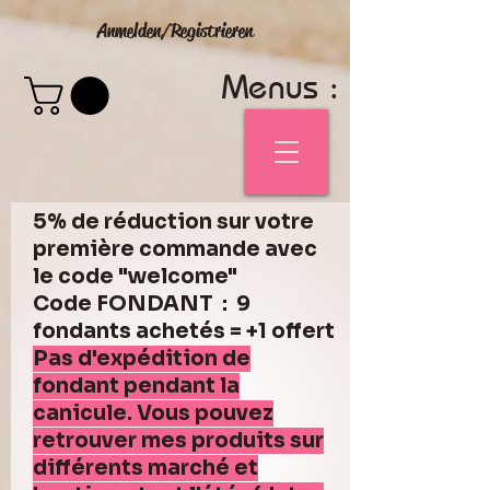
Anmelden/Registrieren
Menus :
5% de réduction sur votre
première commande avec
le code "welcome"
Code FONDANT : 9
fondants achetés = +1 offert
Pas d'expédition de
fondant pendant la
canicule. Vous pouvez
retrouver mes produits sur
différents marché et