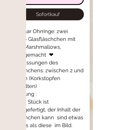
Sofortkauf
Ein Paar Ohrringe: zwei
kleine Glasfläschchen mit
Mini-Marshmallows,
handgemacht ❤
Abmessungen des
Fläschchens: zwischen 2 und
2,5 cm (Korkstopfen
enthalten)
Warnung :
Jedes Stück ist
handgefertigt, der Inhalt der
Fläschchen kann sind etwas
anders als diese im Bild.