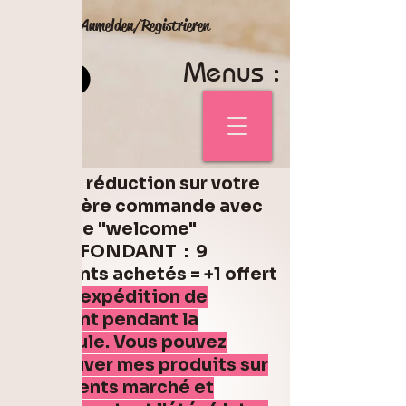
Anmelden/Registrieren
Menus :
5% de réduction sur votre
première commande avec
le code "welcome"
Code FONDANT : 9
fondants achetés = +1 offert
Pas d'expédition de
fondant pendant la
canicule. Vous pouvez
retrouver mes produits sur
différents marché et