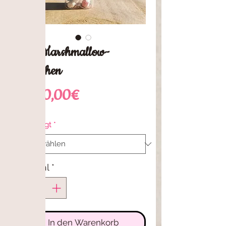
BO Marshmallow-
Flaschen
Sale-
ab
10,00€
Preis
Befestigt
*
Anzahl
*
In den Warenkorb