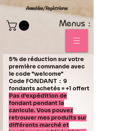
Anmelden/Registrieren
Menus :
5% de réduction sur votre
première commande avec
le code "welcome"
Code FONDANT : 9
fondants achetés = +1 offert
Pas d'expédition de
fondant pendant la
canicule. Vous pouvez
retrouver mes produits sur
différents marché et