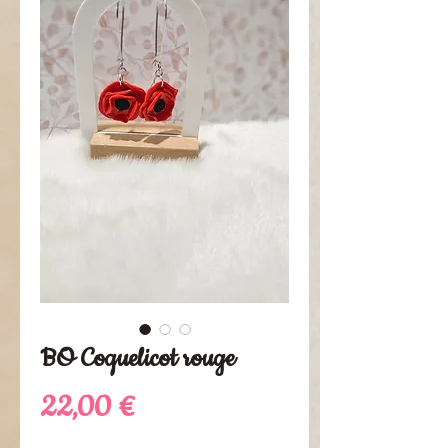
BO Coquelicot rouge
Preis
22,00 €