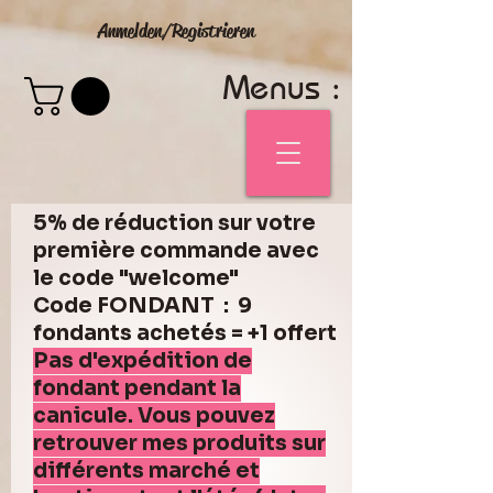
Anmelden/Registrieren
Menus :
5% de réduction sur votre
première commande avec
le code "welcome"
Code FONDANT : 9
fondants achetés = +1 offert
Pas d'expédition de
fondant pendant la
canicule. Vous pouvez
retrouver mes produits sur
différents marché et