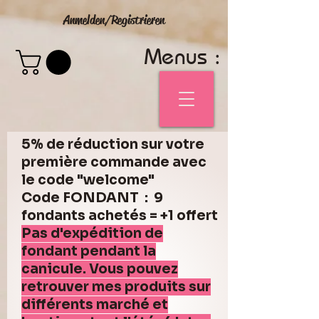
Anmelden/Registrieren
Menus :
5% de réduction sur votre
première commande avec
le code "welcome"
Code FONDANT : 9
fondants achetés = +1 offert
Pas d'expédition de
fondant pendant la
canicule. Vous pouvez
retrouver mes produits sur
différents marché et