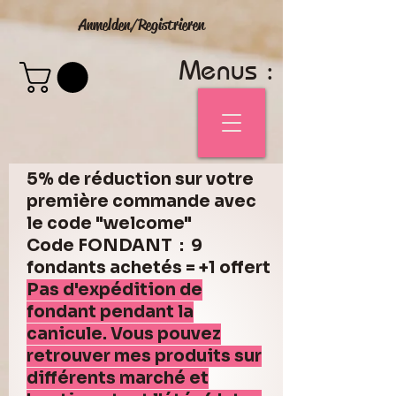
Anmelden/Registrieren
Menus :
5% de réduction sur votre
première commande avec
le code "welcome"
Code FONDANT : 9
fondants achetés = +1 offert
Pas d'expédition de
fondant pendant la
canicule. Vous pouvez
retrouver mes produits sur
différents marché et