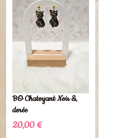
BO Chatoyant Noir &
dorée
Preis
20,00 €