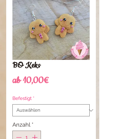
BO Keks
Sale-
ab
10,00€
Preis
Befestigt
*
Anzahl
*