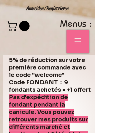
Anmelden/Registrieren
Menus :
5% de réduction sur votre
première commande avec
le code "welcome"
Code FONDANT : 9
fondants achetés = +1 offert
Pas d'expédition de
fondant pendant la
canicule. Vous pouvez
retrouver mes produits sur
différents marché et